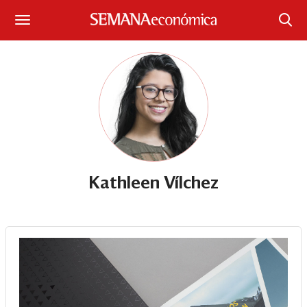
Suscríbase
Iniciar sesión
Portada
¿Qué está pasando?
Sectores y Empresas
Kathleen Vílchez
Management
Economía y Finanzas
Legal y Política