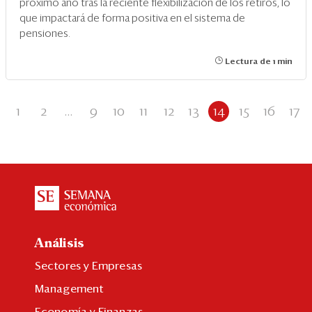
próximo año tras la reciente flexibilización de los retiros, lo
que impactará de forma positiva en el sistema de
pensiones.
Lectura de 1 min
1
2
...
9
10
11
12
13
14
15
16
17
Análisis
Sectores y Empresas
Management
Economía y Finanzas