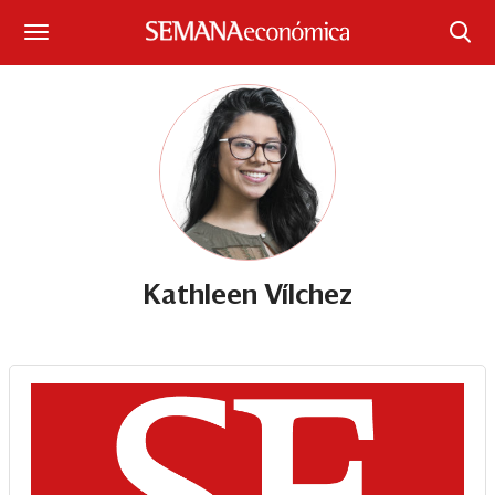
Suscríbase
Iniciar sesión
Portada
¿Qué está pasando?
Sectores y Empresas
Kathleen Vílchez
Management
Economía y Finanzas
Legal y Política