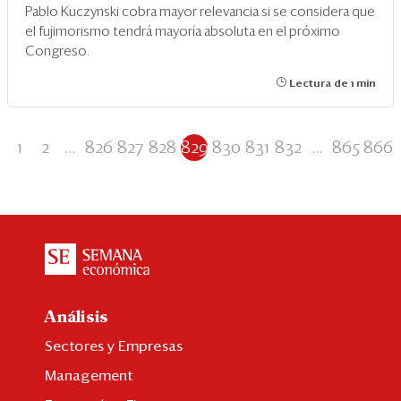
Pablo Kuczynski cobra mayor relevancia si se considera que
el fujimorismo tendrá mayoría absoluta en el próximo
Congreso.
Lectura de 1 min
1
2
...
826
827
828
829
830
831
832
...
865
866
Análisis
Sectores y Empresas
Management