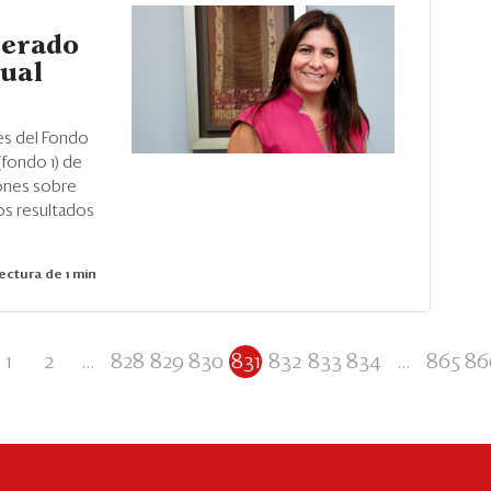
nerado
nual
nes del Fondo
(fondo 1) de
iones sobre
os resultados
ectura de 1 min
1
2
...
828
829
830
831
832
833
834
...
865
86