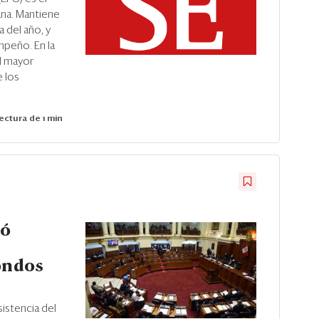
ana. Mantiene
 del año, y
mpeño. En la
l mayor
e los
ectura de 1 min
ió
ondos
sistencia del