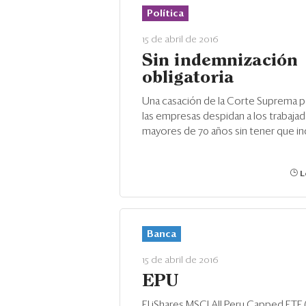
Política
15 de abril de 2016
Sin indemnización
obligatoria
Una casación de la Corte Suprema 
las empresas despidan a los trabaja
mayores de 70 años sin tener que in
L
Banca
15 de abril de 2016
EPU
El iShares MSCI All Peru Capped ETF 