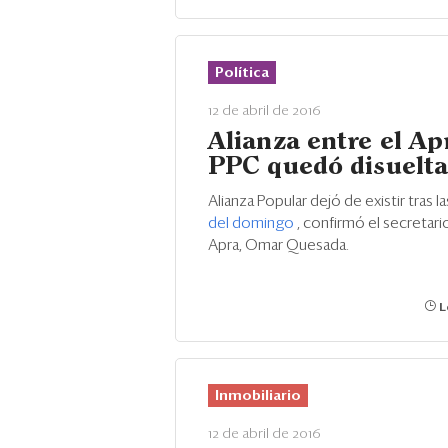
Política
12 de abril de 2016
Alianza entre el Ap
PPC quedó disuelt
Alianza Popular dejó de existir tras l
del domingo
, confirmó el secretari
Apra, Omar Quesada.
L
Inmobiliario
12 de abril de 2016