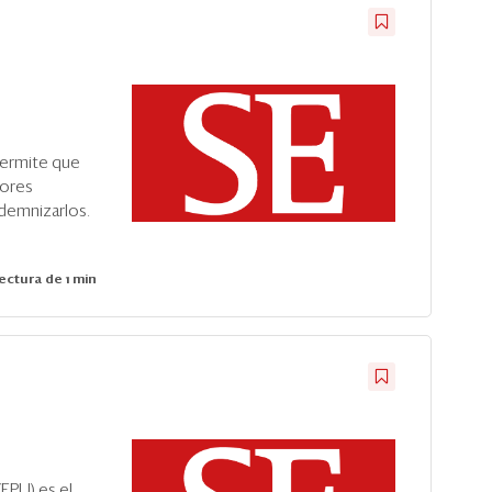
permite que
dores
demnizarlos.
ectura de 1 min
(EPU) es el