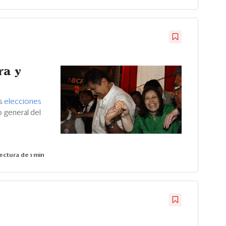
ra y
a
as
elecciones
o general del
ectura de 1 min