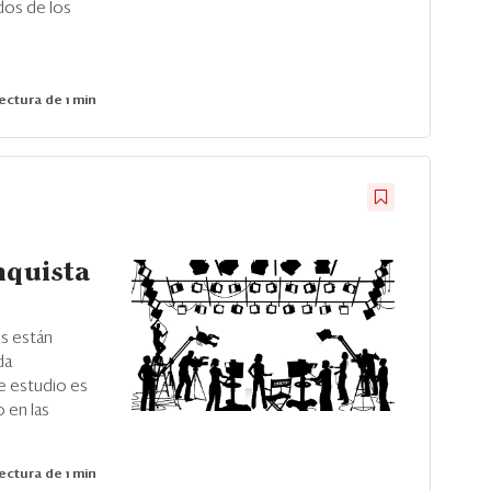
dos de los
ectura de 1 min
nquista
s están
da
e estudio es
 en las
ectura de 1 min