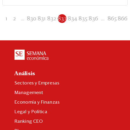
1
2
...
830
831
832
833
834
835
836
...
865
866
Análisis
Sectores y Empresas
Management
Economía y Finanzas
Legal y Política
Ranking CEO