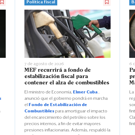
Política fiscal
B
7 de agosto de 2026
6 
MEF recurrirá a fondo de
Pa
estabilización fiscal para
pr
contener el alza de combustibles
M
El ministro de Economía,
Elmer Cuba
,
La
s
anunció que el gobierno pondrá en marcha
re
el
Fondo de Estabilización de
son
s
Combustibles
para amortiguar el impacto
fin
del encarecimiento del petróleo sobre los
Cla
precios internos, a fin de evitar mayores
fin
presiones inflacionarias. Además, respaldó la