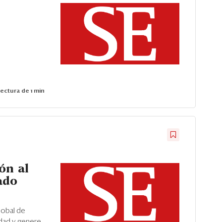
ectura de 1 min
ón al
ado
lobal de
idad y genere