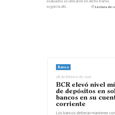
evaluados se ubicaron en dicho tramo,
según la últi...
Lectura de 1
Banca
28 de febrero de 2016
BCR elevó nivel m
de depósitos en so
bancos en su cuen
corriente
Los bancos deberán mantener c