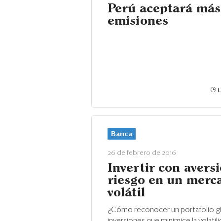
Perú aceptará más
emisiones
L
Banca
26 de febrero de 2016
Invertir con aversi
riesgo en un merc
volátil
¿Cómo reconocer un portafolio g
inversiones que minimice la volatil