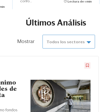
confo...
Lectura de 1 min
 min
Últimos Análisis
Mostrar
Todos los sectores
ínimo
les de
ta
omo fondos