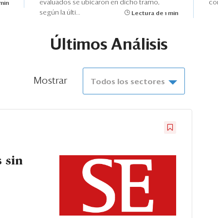
evaluados se ubicaron en dicho tramo,
con
 min
según la últi...
Lectura de 1 min
Últimos Análisis
Mostrar
Todos los sectores
 sin