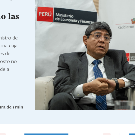
s
no las
istro de
 una caja
nes de
 costo no
nde a
ra de 1 min