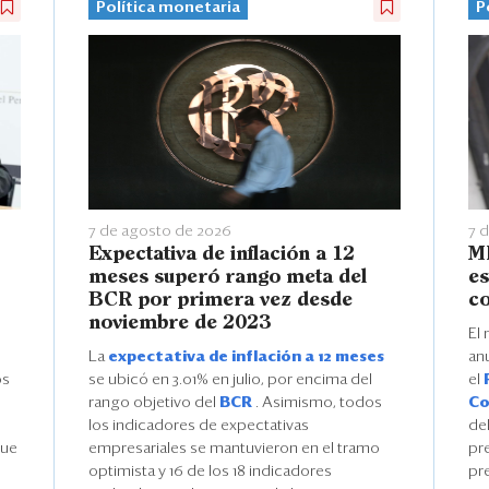
Política monetaria
P
7 de agosto de 2026
7 
Expectativa de inflación a 12
ME
meses superó rango meta del
es
BCR por primera vez desde
co
noviembre de 2023
El
La
expectativa de inflación a 12 meses
an
os
se ubicó en 3.01% en julio, por encima del
el
rango objetivo del
BCR
. Asimismo, todos
Co
los indicadores de expectativas
de
que
empresariales se mantuvieron en el tramo
pre
optimista y 16 de los 18 indicadores
pre