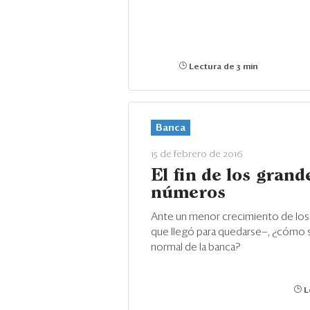
Lectura de 3 min
Banca
15 de febrero de 2016
El fin de los grand
números
Ante un menor crecimiento de los
que llegó para quedarse—, ¿cómo 
normal de la banca?
L