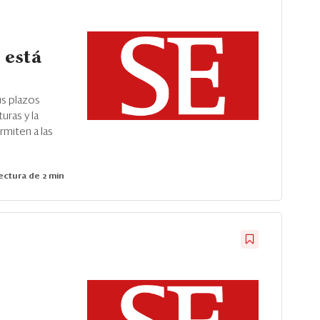
 está
us plazos
uras y la
rmiten a las
ctura de 2 min