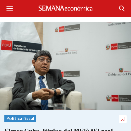
Suscríbase
Iniciar sesión
Portada
¿Qué está pasando?
Sectores y Empresas
Management
Economía y Finanzas
Legal y Política
Política fiscal