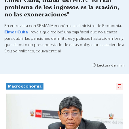
Elmer Cuba, titular del MEF: “El real
Eventos
problema de los ingresos es la evasión,
Blogs
no las exoneraciones”
En entrevista con SEMANAeconómica, el ministro de Economía,
Ranking CEO
Elmer Cuba
, revela que recibió una caja fiscal que no alcanza
para cubrir las pensiones de militares y policías hasta diciembre y
Edición Impresa
que el costo no presupuestado de estas obligaciones asciende a
S/2,500 millones, equivalente al...
Lectura de 1 min
Macroeconomía