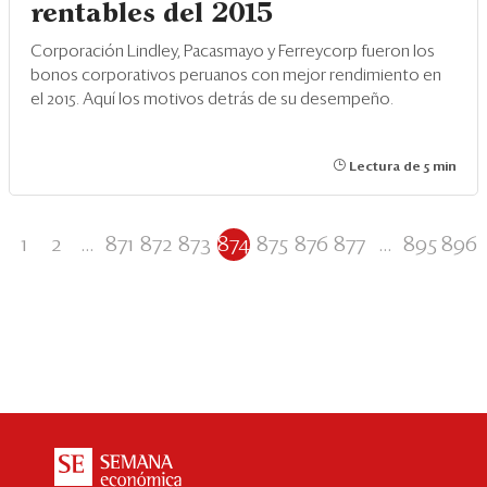
rentables del 2015
Corporación Lindley, Pacasmayo y Ferreycorp fueron los
bonos corporativos peruanos con mejor rendimiento en
el 2015. Aquí los motivos detrás de su desempeño.
Lectura de 5 min
1
2
...
871
872
873
874
875
876
877
...
895
896