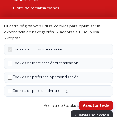
Libro de reclamaciones
Suscripción
Nuestra página web utiliza cookies para optimizar la
Suscripción individual
experiencia de navegación. Si aceptas su uso, pulsa
“Aceptar”.
Paquetes corporativos
Edición Impresa
Cookies técnicas o necesarias
Nosotros
Cookies de identificación/autenticación
Quiénes somos
Cookies de preferencia/personalización
Código de ética
Términos y Condiciones
Cookies de publicidad/marketing
Política de Privacidad
Política de Cookies
Aceptar todo
Copyright ©2026 Semana Económica. Todos los
Guardar selección
derechos reservados