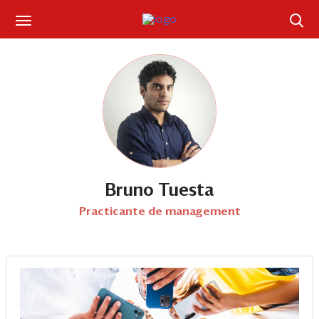
Suscríbase
Iniciar sesión
Portada
¿Qué está pasando?
Sectores y Empresas
Bruno Tuesta
Practicante de management
Management
Economía y Finanzas
Legal y Política