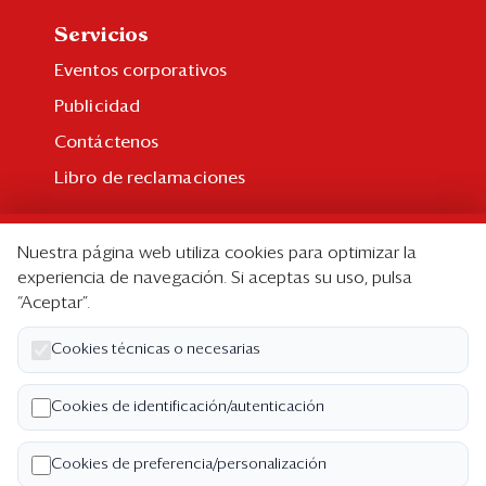
Servicios
Eventos corporativos
Publicidad
Contáctenos
Libro de reclamaciones
Suscripción
Nuestra página web utiliza cookies para optimizar la
Suscripción individual
experiencia de navegación. Si aceptas su uso, pulsa
“Aceptar”.
Paquetes corporativos
Edición Impresa
Cookies técnicas o necesarias
Nosotros
Cookies de identificación/autenticación
Quiénes somos
Cookies de preferencia/personalización
Código de ética