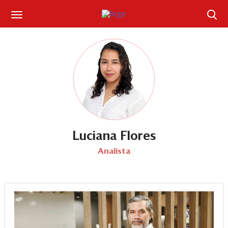
Suscríbase
Iniciar sesión
Portada
¿Qué está pasando?
Sectores y Empresas
Luciana Flores
Analista
Management
Economía y Finanzas
Legal y Política