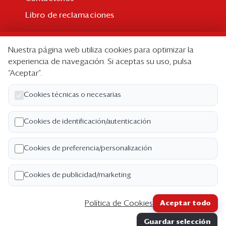
Libro de reclamaciones
Suscripción
Nuestra página web utiliza cookies para optimizar la
Suscripción individual
experiencia de navegación. Si aceptas su uso, pulsa
“Aceptar”.
Paquetes corporativos
Edición Impresa
Cookies técnicas o necesarias
Nosotros
Cookies de identificación/autenticación
Quiénes somos
Cookies de preferencia/personalización
Código de ética
Términos y Condiciones
Cookies de publicidad/marketing
Política de Privacidad
Política de Cookies
Aceptar todo
Copyright ©2026 Semana Económica. Todos los
Guardar selección
derechos reservados