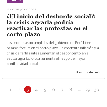
Política
12 de mayo de 2022
¿El inicio del desborde social?:
la crisis agraria podría
reactivar las protestas en el
corto plazo
Las promesas incumplidas del gobierno de Perú Libre
pasarán factura en el corto plazo. La creciente inflación y la
crisis de fertilizantes alimentan el descontento en el
sector agrario, lo cual aumenta el riesgo de mayor
conflictividad social.
Lectura de 1 min
1
2
3
4
5
6
7
8
...
29
30