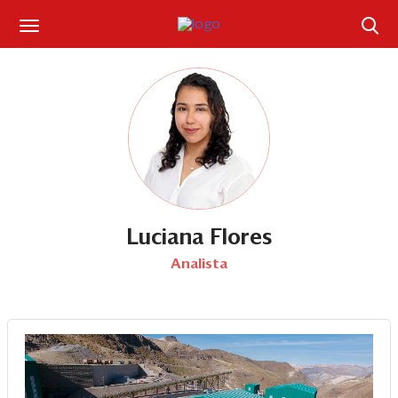
Suscríbase
Iniciar sesión
Portada
¿Qué está pasando?
Sectores y Empresas
Luciana Flores
Analista
Management
Economía y Finanzas
Legal y Política