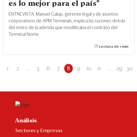
es lo mejor para el país"
ENTREVISTA. Manuel Galup, gerente legal y de asuntos
corporativos de APM Terminals, explica las razones detrás
del retiro de la adenda que modificaba el contrato del
Terminal Norte.
Lectura de 1 min
1
2
...
5
6
7
8
9
10
11
...
29
30
Análisis
Sectores y Empresas