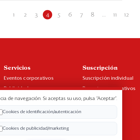
1
2
3
4
5
6
7
8
...
11
12
Servicios
Suscripción
Eventos corporativos
Suscripción individual
Publicidad
Paquetes corporativos
cia de navegación. Si aceptas su uso, pulsa “Aceptar”.
Contáctenos
Edición Impresa
Libro de reclamaciones
Cookies de identificación/autenticación
Cookies de publicidad/marketing