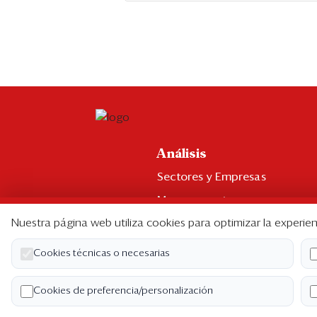
Análisis
Sectores y Empresas
Management
Nuestra página web utiliza cookies para optimizar la experien
Economía y Finanzas
Legal y Política
Cookies técnicas o necesarias
Ranking CEO
Cookies de preferencia/personalización
Blogs