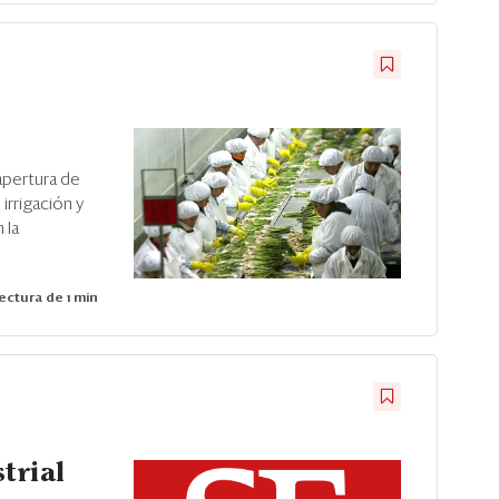
 apertura de
rrigación y
 la
ectura de 1 min
trial