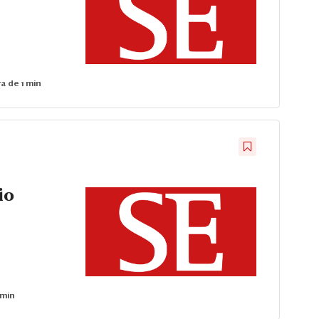
a de 1 min
io
 min