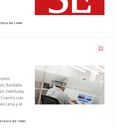
tura de 1 min
iones
vo, fundada
et, telefonía,
a. Cuenta con
en Lima y el
ectura de 1 min