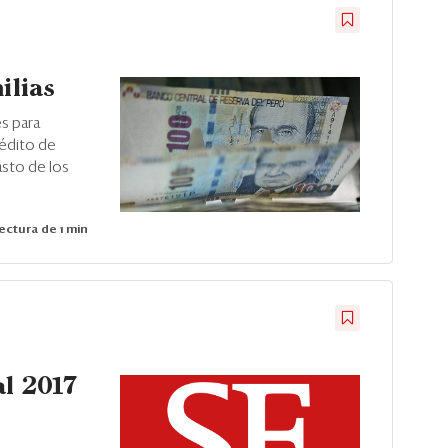
ilias
s para
rédito de
sto de los
ectura de 1 min
al 2017