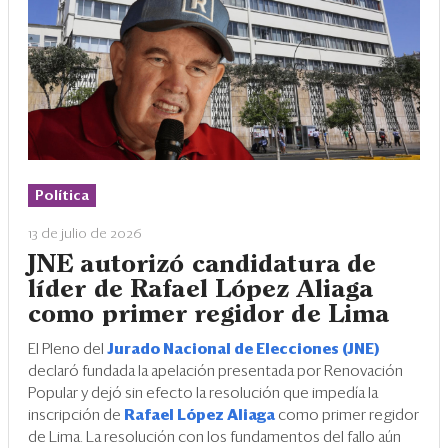
Eventos
Blogs
Ranking CEO
Edición Impresa
Política
13 de julio de 2026
JNE autorizó candidatura de
líder de Rafael López Aliaga
como primer regidor de Lima
El Pleno del
Jurado Nacional de Elecciones (JNE)
declaró fundada la apelación presentada por Renovación
Popular y dejó sin efecto la resolución que impedía la
inscripción de
Rafael López Aliaga
como primer regidor
de Lima. La resolución con los fundamentos del fallo aún