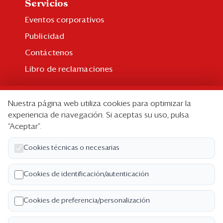
Servicios
Eventos corporativos
Publicidad
Contáctenos
Libro de reclamaciones
Suscripción
Nuestra página web utiliza cookies para optimizar la
Suscripción individual
experiencia de navegación. Si aceptas su uso, pulsa
“Aceptar”.
Paquetes corporativos
Edición Impresa
Cookies técnicas o necesarias
Nosotros
Cookies de identificación/autenticación
Quiénes somos
Cookies de preferencia/personalización
Código de ética
Términos y Condiciones