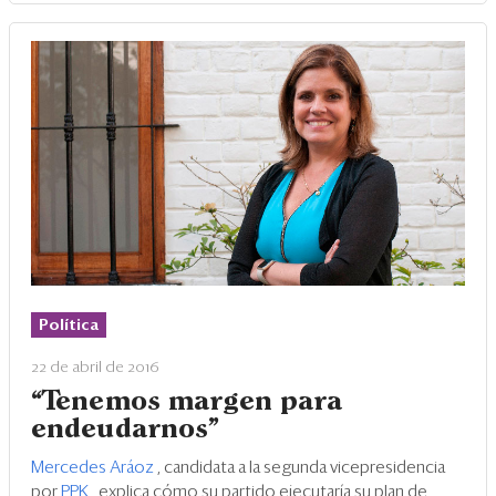
Política
22 de abril de 2016
“Tenemos margen para
endeudarnos”
Mercedes Aráoz
, candidata a la segunda vicepresidencia
por
PPK
, explica cómo su partido ejecutaría su plan de