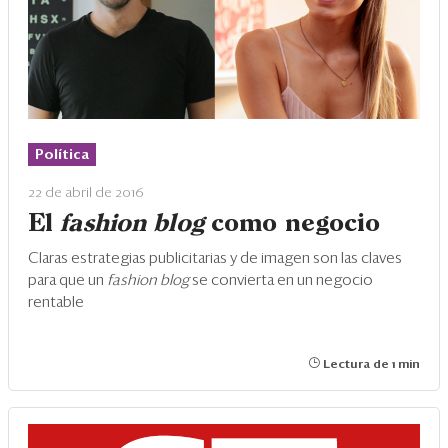
Eventos
Blogs
Ranking CEO
Edición Impresa
Política
22 de abril de 2016
El
fashion blog
como negocio
Claras estrategias publicitarias y de imagen son las claves
para que un
fashion blog
se convierta en un negocio
rentable
Lectura de 1 min