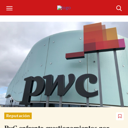
Suscríbase
Iniciar sesión
Portada
¿Qué está pasando?
Sectores y Empresas
Management
Economía y Finanzas
Legal y Política
Reputación