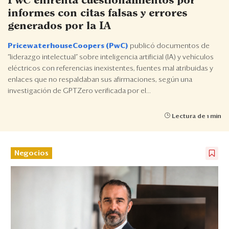
PwC enfrenta cuestionamientos por
Eventos
informes con citas falsas y errores
Blogs
generados por la IA
PricewaterhouseCoopers (PwC)
publicó documentos de
Ranking CEO
“liderazgo intelectual” sobre inteligencia artificial (IA) y vehículos
eléctricos con referencias inexistentes, fuentes mal atribuidas y
Edición Impresa
enlaces que no respaldaban sus afirmaciones, según una
investigación de GPTZero verificada por el...
Lectura de 1 min
Negocios