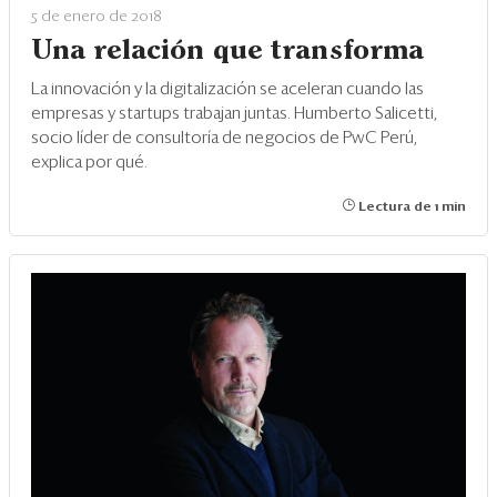
Eventos
5 de enero de 2018
Una relación que transforma
Blogs
La innovación y la digitalización se aceleran cuando las
Ranking CEO
empresas y startups trabajan juntas. Humberto Salicetti,
socio líder de consultoría de negocios de PwC Perú,
Edición Impresa
explica por qué.
Lectura de 1 min