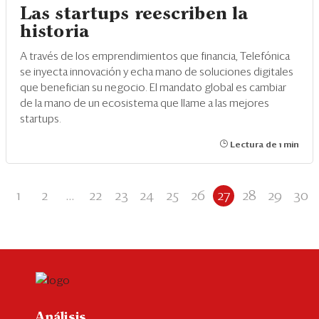
Las startups reescriben la
historia
A través de los emprendimientos que financia, Telefónica
se inyecta innovación y echa mano de soluciones digitales
que benefician su negocio. El mandato global es cambiar
de la mano de un ecosistema que llame a las mejores
startups.
Lectura de 1 min
1
2
...
22
23
24
25
26
27
28
29
30
Análisis