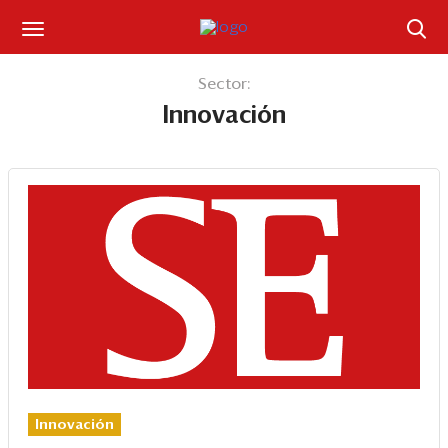
Suscríbase
Sector:
Innovación
Iniciar sesión
Portada
¿Qué está pasando?
Sectores y Empresas
Management
Economía y Finanzas
Legal y Política
Innovación