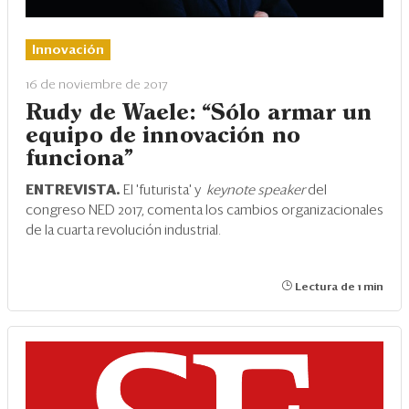
Innovación
16 de noviembre de 2017
Rudy de Waele: “Sólo armar un
equipo de innovación no
funciona”
ENTREVISTA.
El 'futurista' y
keynote speaker
del
congreso NED 2017, comenta los cambios organizacionales
de la cuarta revolución industrial.
Lectura de 1 min