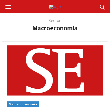
Suscríbase
Sector:
Macroeconomía
Iniciar sesión
Portada
¿Qué está pasando?
Sectores y Empresas
Management
Economía y Finanzas
Legal y Política
Macroeconomía