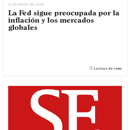
Eventos
31 de enero de 2016
La Fed sigue preocupada por la
Blogs
inflación y los mercados
Ranking CEO
globales
Edición Impresa
Lectura de 1 min