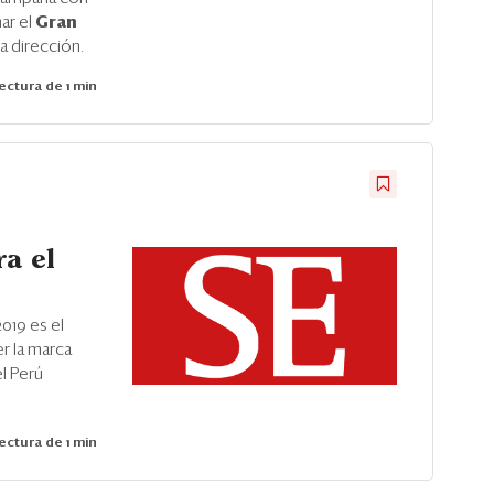
nar el
Gran
a dirección.
ectura de 1 min
a el
019 es el
er la marca
l Perú
ectura de 1 min