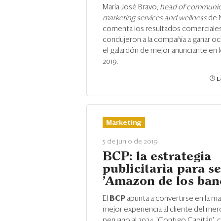
María José Bravo,
head of communic
marketing services and wellness
de 
comenta los resultados comerciale
condujeron a la compañía a ganar o
el galardón de mejor anunciante en l
2019.
L
Marketing
5 de junio de 2019
BCP: la estrategia
publicitaria para se
'Amazon de los ban
El
BCP
apunta a convertirse en la m
mejor experiencia al cliente del me
peruano al 2024. 'Contigo Capitán',