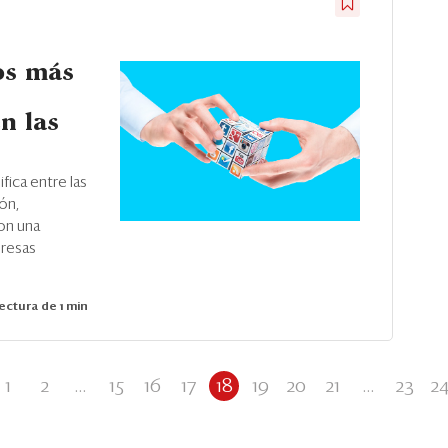
os más
n las
ifica entre las
ón,
son una
presas
ectura de 1 min
1
2
...
15
16
17
18
19
20
21
...
23
2