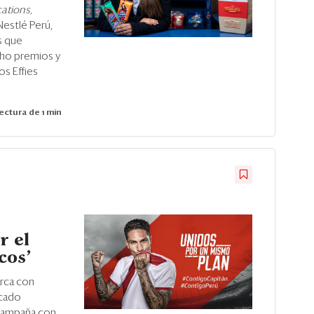
ations,
Nestlé Perú,
s que
cho premios y
os Effies
ectura de 1 min
r el
cos'
arca con
rcado
 campaña con