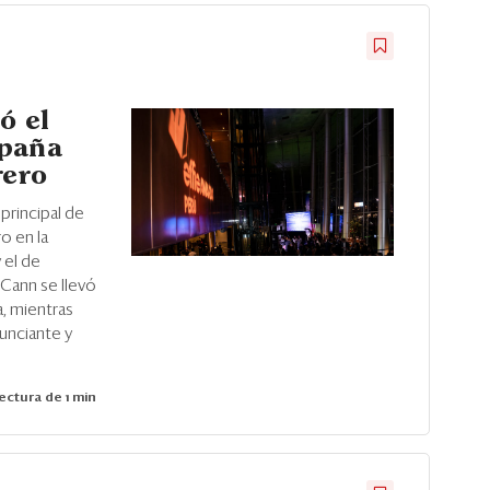
ó el
mpaña
rero
principal de
o en la
 el de
cCann se llevó
, mientras
unciante y
ectura de 1 min