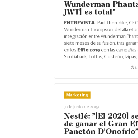
Wunderman Phanta
JWT] es total"
ENTREVISTA
. Paul Thorndike, CE
Wunderman Thompson, detalla el p
integración entre Wunderman Phanta
siete meses de su fusión, tras ganar
en los
Effie 2019
con las campañas
Scotiabank, Tottus, Costeño, Izipay,
L
Marketing
7 de junio de 2019
Nestlé: "[El 2020] s
de ganar el Gran Ef
Panetón D'Onofrio