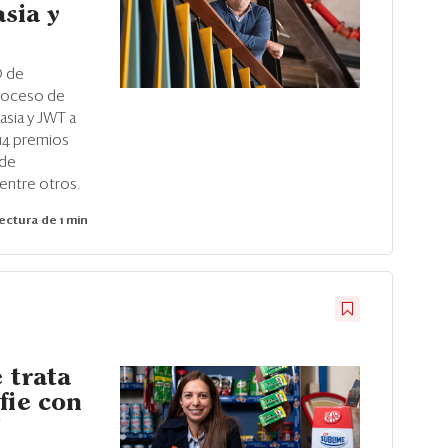
sia y
O de
roceso de
sia y JWT a
 14 premios
 de
 entre otros.
ectura de 1 min
e trata
fie con
"