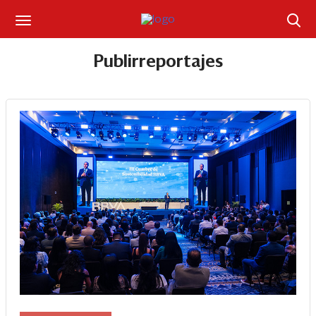
Suscríbase
Publirreportajes
Iniciar sesión
Portada
¿Qué está pasando?
Sectores y Empresas
Management
Economía y Finanzas
Legal y Política