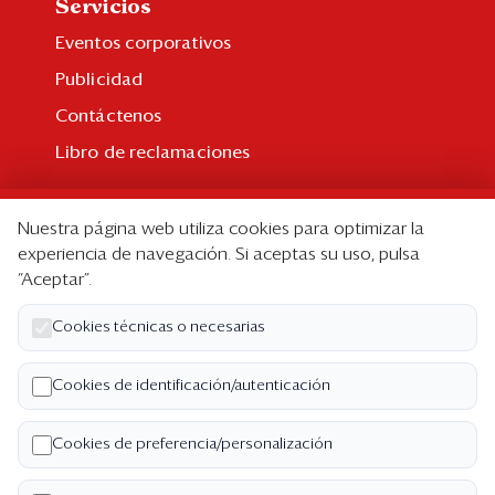
Servicios
Eventos corporativos
Publicidad
Contáctenos
Libro de reclamaciones
Suscripción
Nuestra página web utiliza cookies para optimizar la
Suscripción individual
experiencia de navegación. Si aceptas su uso, pulsa
“Aceptar”.
Paquetes corporativos
Edición Impresa
Cookies técnicas o necesarias
Nosotros
Cookies de identificación/autenticación
Quiénes somos
Cookies de preferencia/personalización
Código de ética
Términos y Condiciones