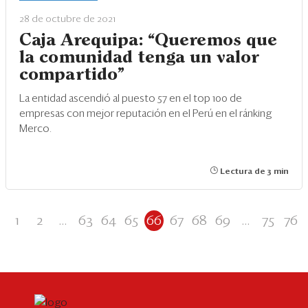
28 de octubre de 2021
Caja Arequipa: “Queremos que
la comunidad tenga un valor
compartido”
La entidad ascendió al puesto 57 en el top 100 de
empresas con mejor reputación en el Perú en el ránking
Merco.
Lectura de 3 min
1
2
...
63
64
65
66
67
68
69
...
75
76