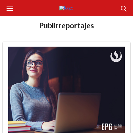
Suscríbase
Publirreportajes
Iniciar sesión
Portada
¿Qué está pasando?
Sectores y Empresas
Management
Economía y Finanzas
Legal y Política