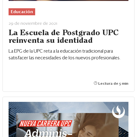
Eventos
Educación
Blogs
29 de noviembre de 2021
Ranking CEO
La Escuela de Postgrado UPC
reinventa su identidad
Edición Impresa
La EPG de la UPC reta a la educación tradicional para
satisfacer las necesidades de los nuevos profesionales.
Lectura de 5 min