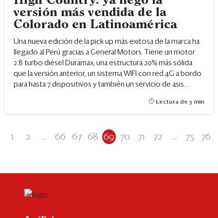
High Country: ya llegó la
versión más vendida de la
Colorado en Latinoamérica
Una nueva edición de la pick up más exitosa de la marca ha
llegado al Perú gracias a General Motors. Tiene un motor
2.8 turbo diésel Duramax, una estructura 20% más sólida
que la versión anterior, un sistema WIFI con red 4G a bordo
para hasta 7 dispositivos y también un servicio de asis...
Lectura de 3 min
1
2
...
66
67
68
69
70
71
72
...
75
76