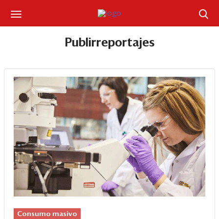
Suscríbase
Publirreportajes
Iniciar sesión
Portada
¿Qué está pasando?
Sectores y Empresas
Management
Economía y Finanzas
Legal y Política
Consumo masivo