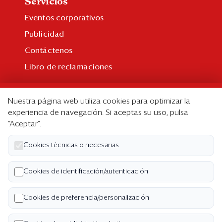
Servicios
Eventos corporativos
Publicidad
Contáctenos
Libro de reclamaciones
Suscripción
Nuestra página web utiliza cookies para optimizar la
Suscripción individual
experiencia de navegación. Si aceptas su uso, pulsa
“Aceptar”.
Paquetes corporativos
Edición Impresa
Cookies técnicas o necesarias
Nosotros
Cookies de identificación/autenticación
Quiénes somos
Cookies de preferencia/personalización
Código de ética
Términos y Condiciones