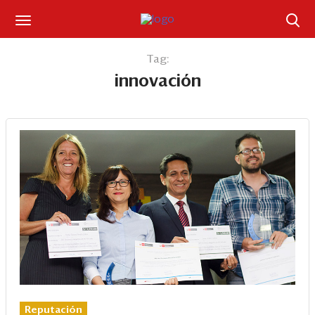
Suscríbase
Tag:
innovación
Iniciar sesión
Portada
¿Qué está pasando?
Sectores y Empresas
Management
Economía y Finanzas
Legal y Política
Reputación