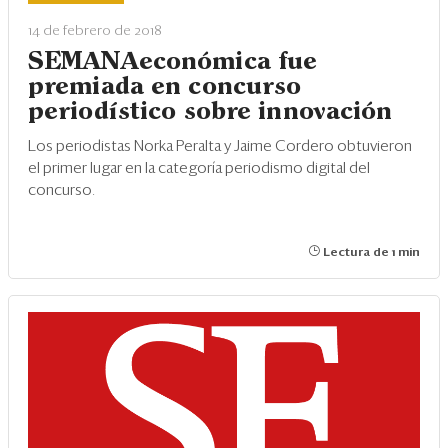
Eventos
14 de febrero de 2018
Blogs
SEMANAeconómica fue
premiada en concurso
Ranking CEO
periodístico sobre innovación
Edición Impresa
Los periodistas Norka Peralta y Jaime Cordero obtuvieron
el primer lugar en la categoría periodismo digital del
concurso.
Lectura de 1 min