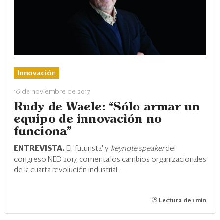
Innovación
16 de noviembre de 2017
Rudy de Waele: “Sólo armar un
equipo de innovación no
funciona”
ENTREVISTA.
El 'futurista' y
keynote speaker
del
congreso NED 2017, comenta los cambios organizacionales
de la cuarta revolución industrial.
Lectura de 1 min