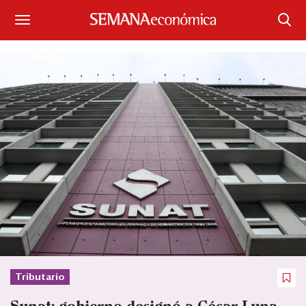
Suscríbase
Iniciar sesión
Portada
¿Qué está pasando?
Sectores y Empresas
Management
Economía y Finanzas
Legal y Política
Tributario