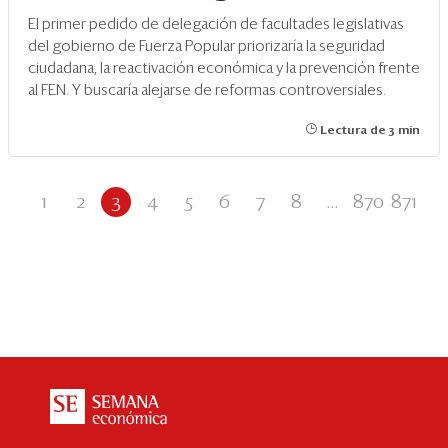
El primer pedido de delegación de facultades legislativas
del gobierno de Fuerza Popular priorizaría la seguridad
ciudadana, la reactivación económica y la prevención frente
al FEN. Y buscaría alejarse de reformas controversiales.
Lectura de 3 min
1
2
3
4
5
6
7
8
...
870
871