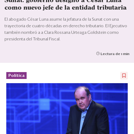
Sunat: gobierno designó a César Luna
Eventos
como nuevo jefe de la entidad tributaria
Blogs
El abogado César Luna asume la jefatura de la Sunat con una
trayectoria de cuatro décadas en derecho tributario. El Ejecutivo
Ranking CEO
también nombró a a Clara Rossana Urteaga Goldstein como
presidenta del Tribunal Fiscal.
Edición Impresa
Lectura de 1 min
Política