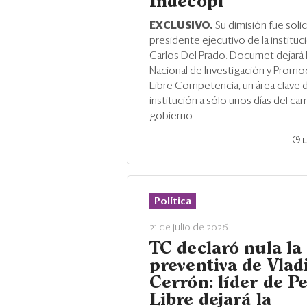
Indecopi
EXCLUSIVO.
Su dimisión fue solic
presidente ejecutivo de la instituc
Carlos Del Prado. Documet dejará 
Nacional de Investigación y Promoc
Libre Competencia, un área clave d
institución a sólo unos días del ca
gobierno.
L
Política
21 de julio de 2026
TC declaró nula la
preventiva de Vlad
Cerrón: líder de P
Libre dejará la