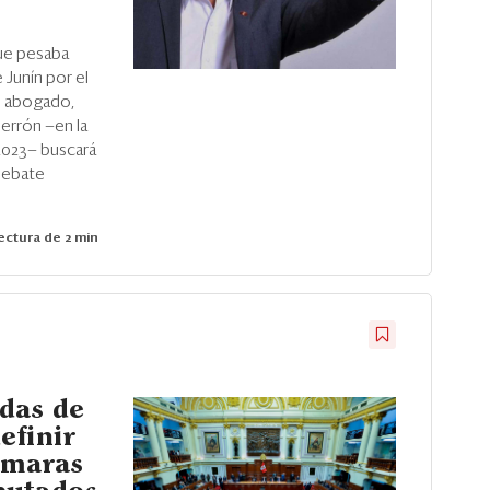
que pesaba
Junín por el
u abogado,
errón —en la
2023— buscará
 debate
ctura de 2 min
idas de
efinir
cámaras