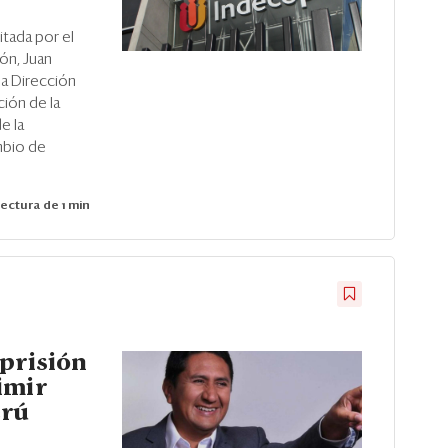
itada por el
ión, Juan
la Dirección
ión de la
e la
mbio de
ectura de 1 min
 prisión
imir
erú