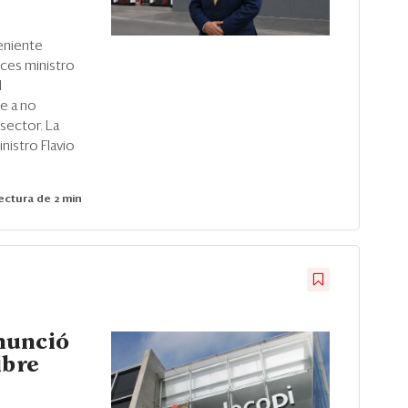
eniente
nces ministro
l
e a no
 sector. La
nistro Flavio
ctura de 2 min
nunció
ibre