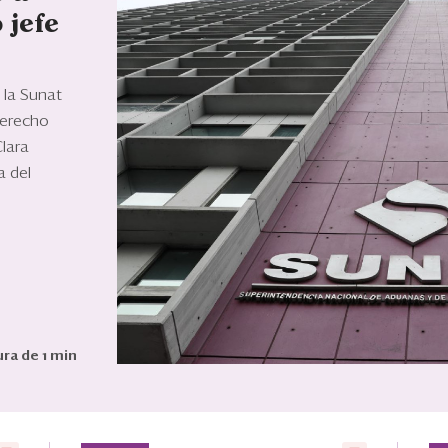
 jefe
 la Sunat
derecho
Clara
a del
ra de 1 min