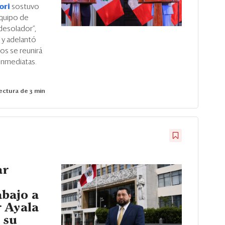
ori
sostuvo
equipo de
desolador”,
 y adelantó
os se reunirá
 inmediatas.
ctura de 3 min
ar
abajo a
r Ayala
 su