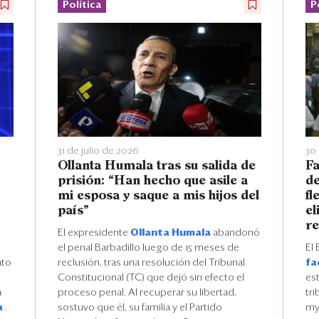
Política
P
31 de julio de 2026
30 
Ollanta Humala tras su salida de
Fa
prisión: “Han hecho que asile a
de
mi esposa y saque a mis hijos del
fl
país”
el
re
El expresidente
Ollanta Humala
abandonó
el penal Barbadillo luego de 15 meses de
El 
ato
reclusión, tras una resolución del Tribunal
fa
Constitucional (TC) que dejó sin efecto el
es
a
proceso penal. Al recuperar su libertad,
tri
a
.
sostuvo que él, su familia y el Partido
myp