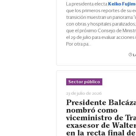
La presidenta electa
Keiko Fujim
que los primeros reportes de su 
transición muestran un panorama “
con obras y hospitales paralizados;
que el próximo Consejo de Ministr
el 29 de julio para evaluar acciones
Por otra pa...
Le
Sector público
23 de julio de 2026
Presidente Balcáz
nombró como
viceministro de Tr
exasesor de Walte
en la recta final de