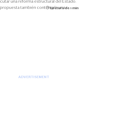
cutar una reforma estructural del Estado.
 propuesta también contempla una r...
Lectura de 1 min
ADVERTISEMENT