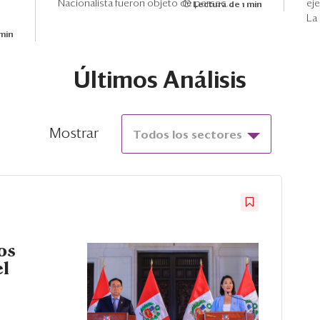
Nacionalista fueron objeto de persec...
eje
Lectura de 1 min
La
 min
Últimos Análisis
Mostrar
Todos los sectores
os
el