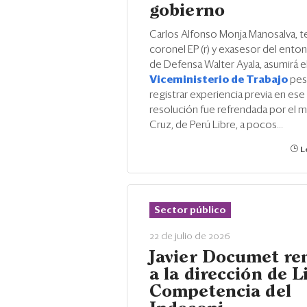
gobierno
Carlos Alfonso Monja Manosalva, t
coronel EP (r) y exasesor del ento
de Defensa Walter Ayala, asumirá e
Viceministerio de Trabajo
pes
registrar experiencia previa en ese
resolución fue refrendada por el mi
Cruz, de Perú Libre, a pocos...
Le
Sector público
22 de julio de 2026
Javier Documet re
a la dirección de L
Competencia del