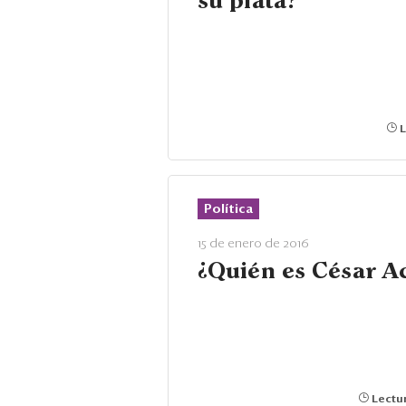
su plata?
L
Política
15 de enero de 2016
¿Quién es César A
Lectur