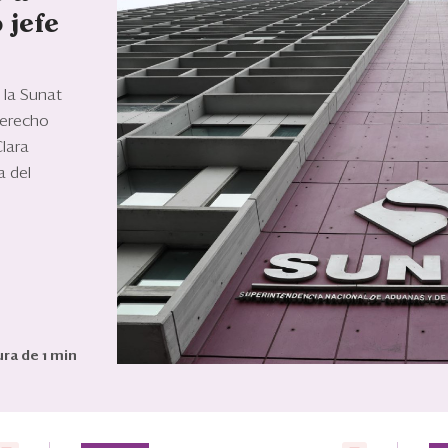
 jefe
 la Sunat
derecho
Clara
a del
ra de 1 min