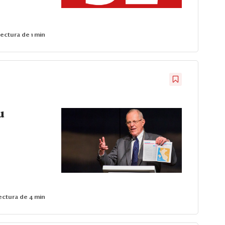
ectura de 1 min
u
ctura de 4 min