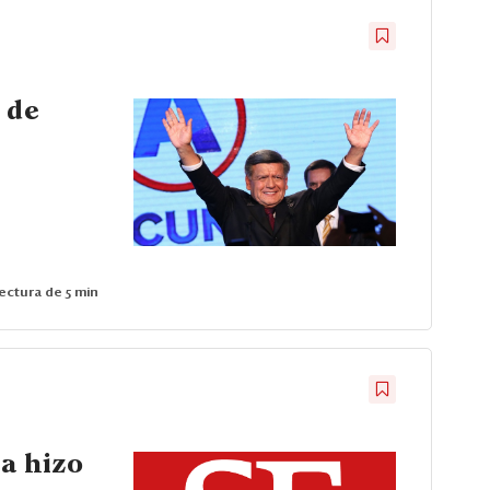
 de
ectura de 5 min
a hizo