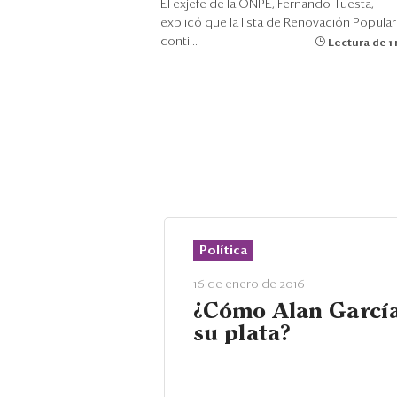
El exjefe de la ONPE, Fernando Tuesta,
explicó que la lista de Renovación Popular
conti...
Lectura de 1
Política
16 de enero de 2016
¿Cómo Alan García
su plata?