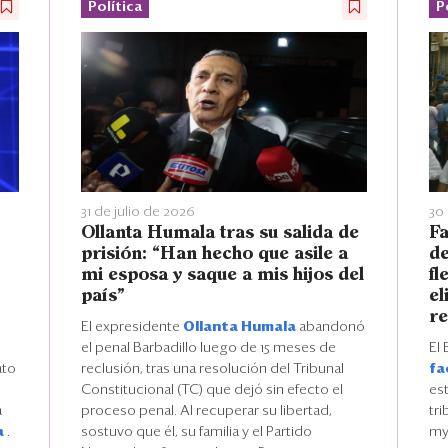
Política
P
31 de julio de 2026
30 
Ollanta Humala tras su salida de
Fa
prisión: “Han hecho que asile a
de
mi esposa y saque a mis hijos del
fl
país”
el
re
El expresidente
Ollanta Humala
abandonó
el penal Barbadillo luego de 15 meses de
El 
ato
reclusión, tras una resolución del Tribunal
fa
Constitucional (TC) que dejó sin efecto el
es
a
proceso penal. Al recuperar su libertad,
tri
a
.
sostuvo que él, su familia y el Partido
myp