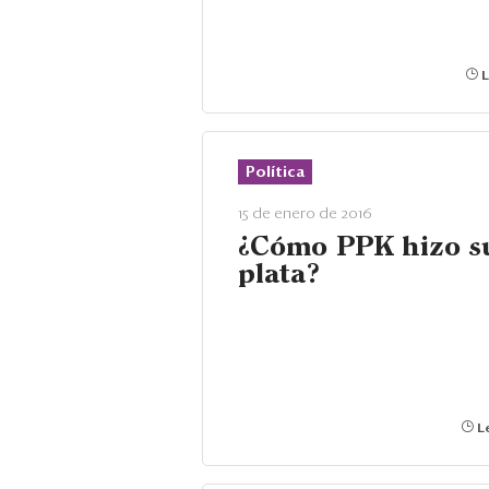
L
Política
15 de enero de 2016
¿Cómo PPK hizo s
plata?
Le