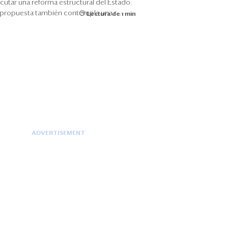
cutar una reforma estructural del Estado.
 propuesta también contempla una r...
Lectura de 1 min
ADVERTISEMENT