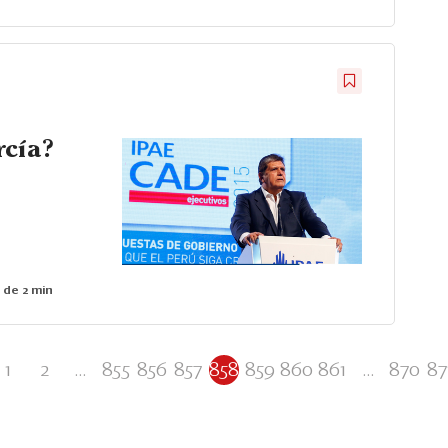
rcía?
 de 2 min
1
2
...
855
856
857
858
859
860
861
...
870
87