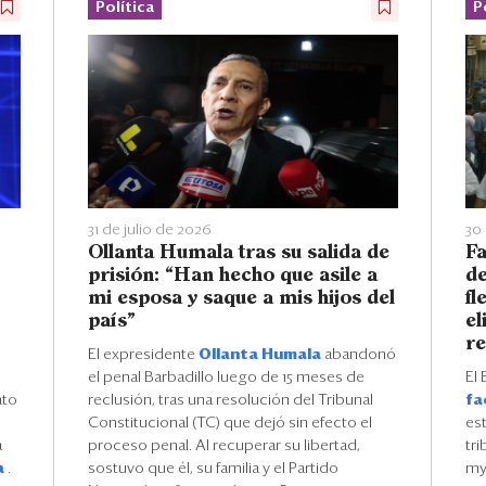
Política
P
31 de julio de 2026
30 
Ollanta Humala tras su salida de
Fa
prisión: “Han hecho que asile a
de
mi esposa y saque a mis hijos del
fl
país”
el
re
El expresidente
Ollanta Humala
abandonó
el penal Barbadillo luego de 15 meses de
El 
ato
reclusión, tras una resolución del Tribunal
fa
Constitucional (TC) que dejó sin efecto el
es
a
proceso penal. Al recuperar su libertad,
tri
a
.
sostuvo que él, su familia y el Partido
myp