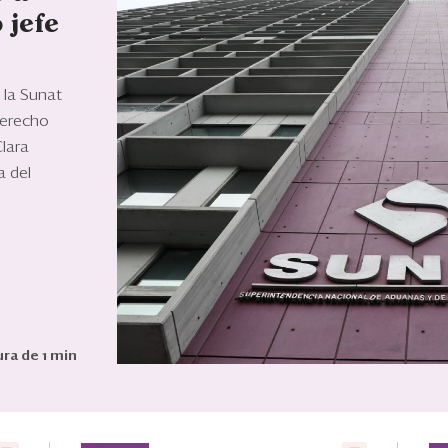
 jefe
 la Sunat
derecho
Clara
a del
ra de 1 min