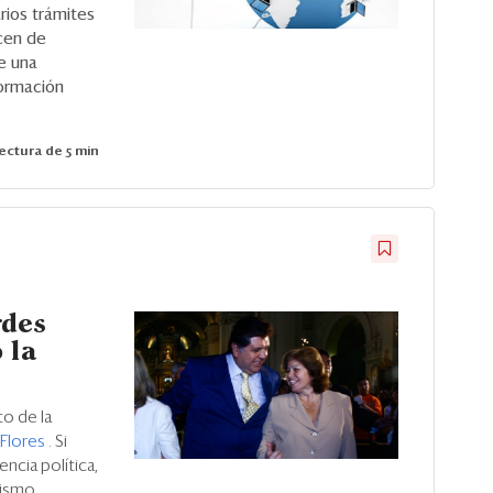
ios trámites
icen de
te una
formación
ectura de 5 min
rdes
 la
to de la
 Flores
. Si
ncia política,
ismo.