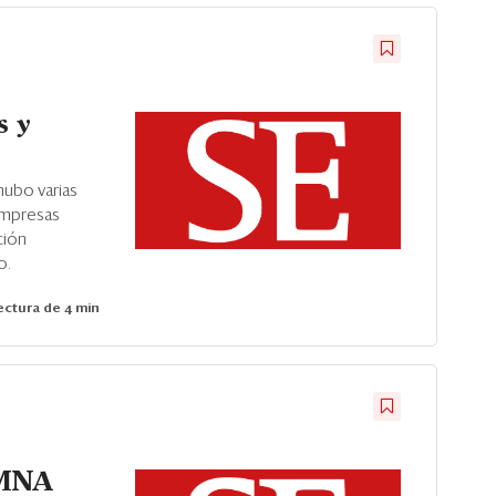
s y
hubo varias
empresas
ción
o.
ctura de 4 min
MNA