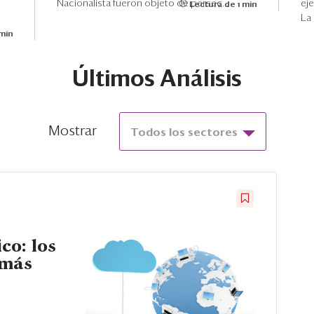
Nacionalista fueron objeto de persec...
eje
Lectura de 1 min
La
 min
Últimos Análisis
Mostrar
Todos los sectores
co: los
 más