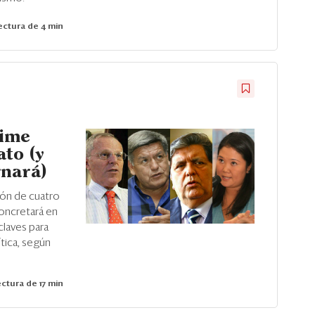
ctura de 4 min
Dime
ato (y
rnará)
ón de cuatro
oncretará en
 claves para
tica, según
ctura de 17 min