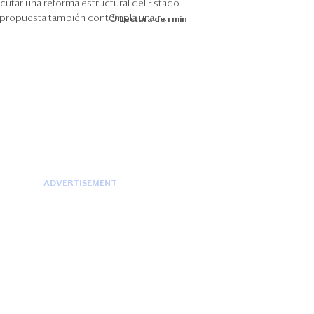
cutar una reforma estructural del Estado.
 propuesta también contempla una r...
Lectura de 1 min
ADVERTISEMENT