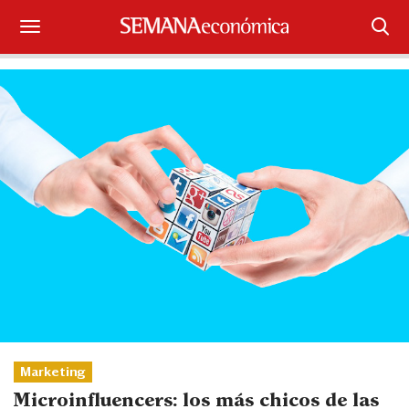
Suscríbase
Iniciar sesión
Portada
¿Qué está pasando?
Sectores y Empresas
Management
Economía y Finanzas
Legal y Política
Marketing
Microinfluencers: los más chicos de las