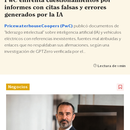
PwC enfrenta cuestionamientos por
Eventos
informes con citas falsas y errores
Blogs
generados por la IA
PricewaterhouseCoopers (PwC)
publicó documentos de
Ranking CEO
“liderazgo intelectual” sobre inteligencia artificial (IA) y vehículos
eléctricos con referencias inexistentes, fuentes mal atribuidas y
Edición Impresa
enlaces que no respaldaban sus afirmaciones, según una
investigación de GPTZero verificada por el...
Lectura de 1 min
Negocios