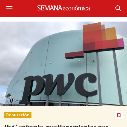
Suscríbase
Iniciar sesión
Portada
¿Qué está pasando?
Sectores y Empresas
Management
Economía y Finanzas
Legal y Política
Reputación