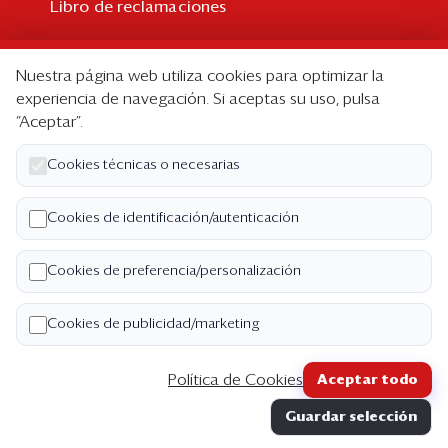
Libro de reclamaciones
Suscripción
Nuestra página web utiliza cookies para optimizar la
Suscripción individual
experiencia de navegación. Si aceptas su uso, pulsa
“Aceptar”.
Paquetes corporativos
Edición Impresa
Cookies técnicas o necesarias
Nosotros
Cookies de identificación/autenticación
Quiénes somos
Cookies de preferencia/personalización
Código de ética
Términos y Condiciones
Cookies de publicidad/marketing
Política de Privacidad
Política de Cookies
Aceptar todo
Copyright ©2026 Semana Económica. Todos los
Guardar selección
derechos reservados