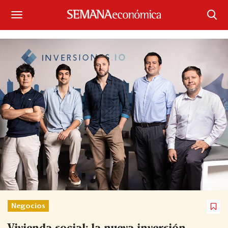
Suscríbase
Iniciar sesión
Portada
¿Qué está pasando?
Sectores y Empresas
Management
Economía y Finanzas
Legal y Política
Negocios