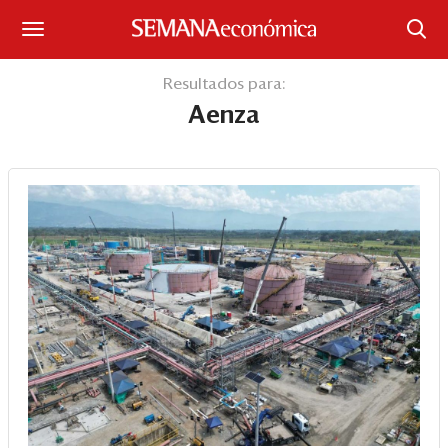
Suscríbase
Resultados para:
Aenza
Iniciar sesión
Portada
¿Qué está pasando?
Sectores y Empresas
Management
Economía y Finanzas
Legal y Política