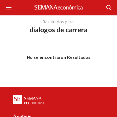
Suscríbase
Resultados para:
dialogos de carrera
Iniciar sesión
Portada
¿Qué está pasando?
No se encontraron Resultados
Sectores y Empresas
Management
Economía y Finanzas
Legal y Política
Análisis