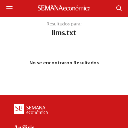
Suscríbase
Resultados para:
llms.txt
Iniciar sesión
Portada
¿Qué está pasando?
No se encontraron Resultados
Sectores y Empresas
Management
Economía y Finanzas
Legal y Política
Análisis