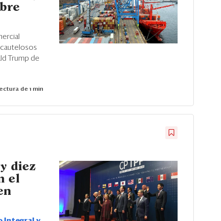
obre
ercial
 cautelosos
ld Trump de
ectura de 1 min
y diez
n el
en
 Integral y