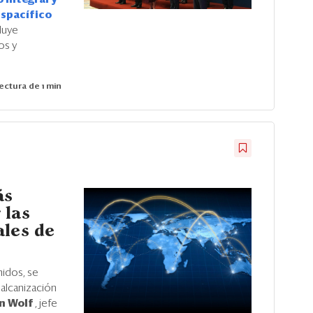
nspacífico
cluye
os y
ectura de 1 min
ás
 las
ales de
nidos, se
balcanización
n Wolf
, jefe