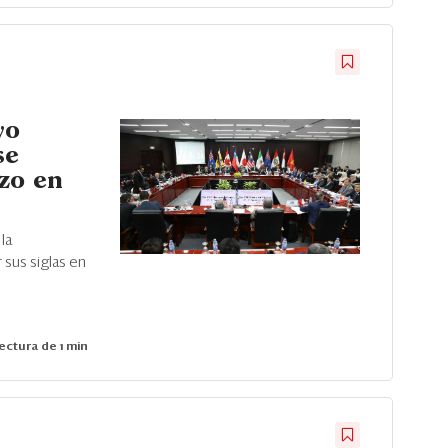
vo
se
zo en
la
 sus siglas en
ectura de 1 min