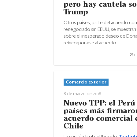
pero hay cautela s
Trump
Otros países, parte del acuerdo com
renegociado sin EEUU, se muestran
sobre el inesperado deseo de Dona
reincorporarse al acuerdo.
L
Comercio exterior
8 de marzo de 2018
Nuevo TPP: el Perú 
países más firmaro
acuerdo comercial 
Chile
La versión final del llamado
Tratado