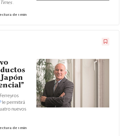
l Times
.
ectura de 1 min
evo
oductos
 Japón
encial"
 Ferreyros
P
le permitirá
 cuatro nuevos
ectura de 1 min