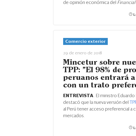
de opinión económica del
Financia
L
Comercio exterior
29 de enero de 2018
Mincetur sobre nu
TPP: "El 98% de pr
peruanos entrará a
con un trato prefer
ENTREVISTA
. El ministro Eduardo
destacó que la nueva versión del
TP
al Perú tener acceso preferencial a
mercados.
L