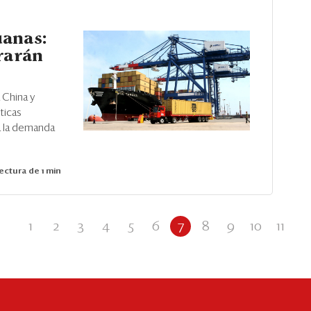
uanas:
rarán
 China y
ticas
á la demanda
ectura de 1 min
1
2
3
4
5
6
7
8
9
10
11