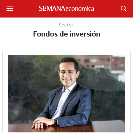
Suscríbase
Sector:
Fondos de inversión
Iniciar sesión
Portada
¿Qué está pasando?
Sectores y Empresas
Management
Economía y Finanzas
Legal y Política