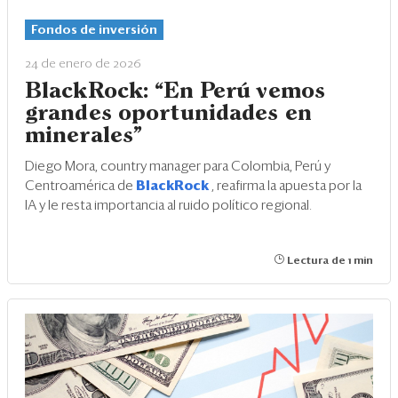
Eventos
Fondos de inversión
Blogs
24 de enero de 2026
Ranking CEO
BlackRock: “En Perú vemos
grandes oportunidades en
Edición Impresa
minerales”
Diego Mora, country manager para Colombia, Perú y
Centroamérica de
BlackRock
, reafirma la apuesta por la
IA y le resta importancia al ruido político regional.
Lectura de 1 min