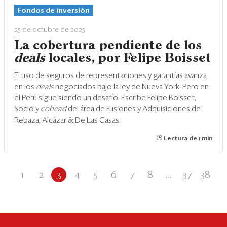
Fondos de inversión
25 de octubre de 2025
La cobertura pendiente de los
deals
locales, por Felipe Boisset
El uso de seguros de representaciones y garantías avanza
en los
deals
negociados bajo la ley de Nueva York. Pero en
el Perú sigue siendo un desafío. Escribe Felipe Boisset,
Socio y
cohead
del área de Fusiones y Adquisiciones de
Rebaza, Alcázar & De Las Casas.
Lectura de 1 min
1
2
3
4
5
6
7
8
...
37
38