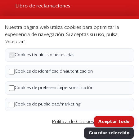
Libro de reclamaciones
Suscripción
Nuestra página web utiliza cookies para optimizar la
Suscripción individual
experiencia de navegación. Si aceptas su uso, pulsa
“Aceptar”.
Paquetes corporativos
Edición Impresa
Cookies técnicas o necesarias
Nosotros
Cookies de identificación/autenticación
Quiénes somos
Cookies de preferencia/personalización
Código de ética
Términos y Condiciones
Cookies de publicidad/marketing
Política de Privacidad
Política de Cookies
Aceptar todo
Copyright ©2026 Semana Económica. Todos los
Guardar selección
derechos reservados