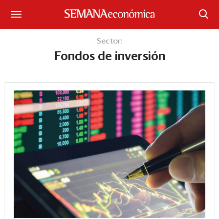
Suscríbase
Sector:
Fondos de inversión
Iniciar sesión
Portada
¿Qué está pasando?
Sectores y Empresas
Management
Economía y Finanzas
Legal y Política