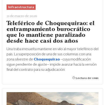
Eventos
Infraestructura
Blogs
21 de marzo de 2026
Ranking CEO
Teleférico de Choquequirao: el
entrampamiento burocrático
Edición Impresa
que lo mantiene paralizado
desde hace casi dos años
Una traba irresuelta mantiene en vilo al mayor teleférico del
país. La superposición de una de sus columnas con una
zona silvestre de
Choquequirao
—cuya modificación
sigue pendiente de ajuste— impide avanzar hacia la versión
final del contrato para su adjudicación.
Lectura de 1 min