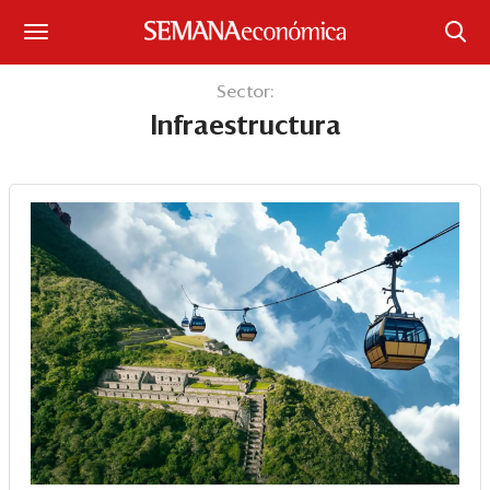
Suscríbase
Sector:
Infraestructura
Iniciar sesión
Portada
¿Qué está pasando?
Sectores y Empresas
Management
Economía y Finanzas
Legal y Política