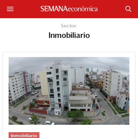
Suscríbase
Sector:
Inmobiliario
Iniciar sesión
Portada
¿Qué está pasando?
Sectores y Empresas
Management
Economía y Finanzas
Legal y Política
Inmobiliario