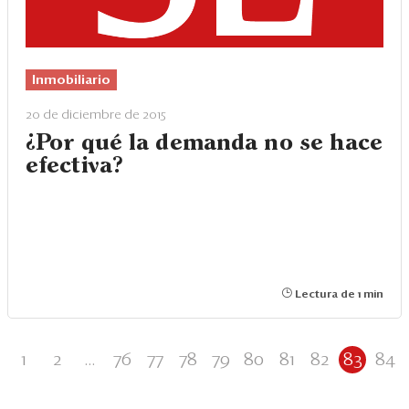
Inmobiliario
20 de diciembre de 2015
¿Por qué la demanda no se hace
efectiva?
Lectura de 1 min
1
2
...
76
77
78
79
80
81
82
83
84