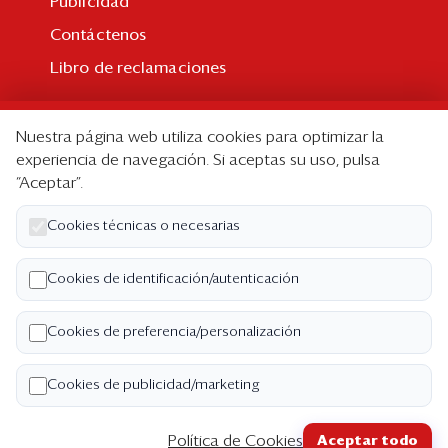
Publicidad
Contáctenos
Libro de reclamaciones
Suscripción
Nuestra página web utiliza cookies para optimizar la
Suscripción individual
experiencia de navegación. Si aceptas su uso, pulsa
“Aceptar”.
Paquetes corporativos
Edición Impresa
Cookies técnicas o necesarias
Nosotros
Cookies de identificación/autenticación
Quiénes somos
Cookies de preferencia/personalización
Código de ética
Términos y Condiciones
Cookies de publicidad/marketing
Política de Privacidad
Política de Cookies
Aceptar todo