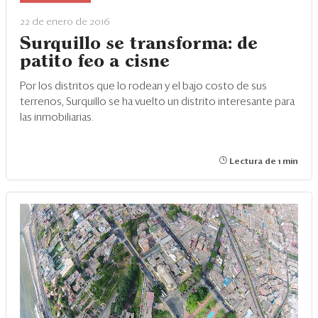
Eventos
22 de enero de 2016
Blogs
Surquillo se transforma: de
patito feo a cisne
Ranking CEO
Por los distritos que lo rodean y el bajo costo de sus
Edición Impresa
terrenos, Surquillo se ha vuelto un distrito interesante para
las inmobiliarias.
Lectura de 1 min