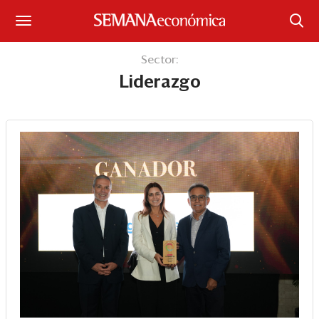
Suscríbase
Sector:
Liderazgo
Iniciar sesión
Portada
¿Qué está pasando?
Sectores y Empresas
Management
Economía y Finanzas
Legal y Política