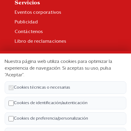
Servicios
Eventos corporativos
Publicidad
Contáctenos
Libro de reclamaciones
Suscripción
Nuestra página web utiliza cookies para optimizar la
Suscripción individual
experiencia de navegación. Si aceptas su uso, pulsa
“Aceptar”.
Paquetes corporativos
Edición Impresa
Cookies técnicas o necesarias
Nosotros
Cookies de identificación/autenticación
Quiénes somos
Cookies de preferencia/personalización
Código de ética
Términos y Condiciones