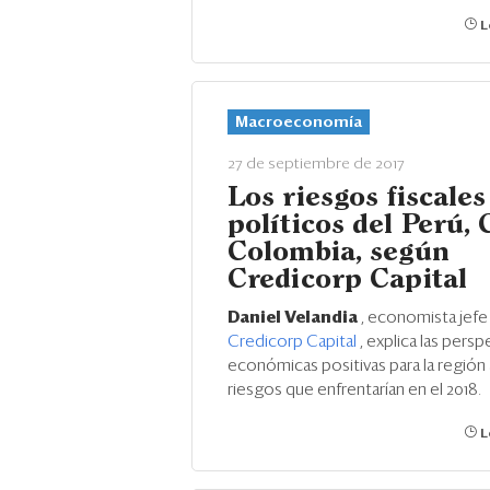
L
Macroeconomía
27 de septiembre de 2017
Los riesgos fiscales
políticos del Perú, 
Colombia, según
Credicorp Capital
Daniel Velandia
, economista jefe
Credicorp Capital
, explica las persp
económicas positivas para la región 
riesgos que enfrentarían en el 2018.
L