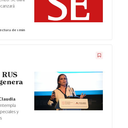
lcanzará
ectura de 1 min
l RUS
 genera
Claudia
contempla
speciales y
as