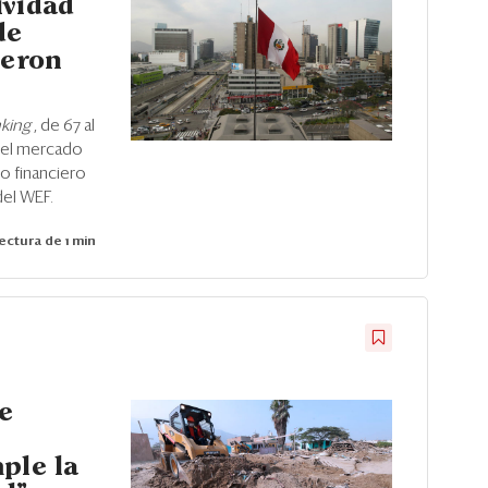
ividad
de
yeron
nking
, de 67 al
a del mercado
o financiero
del WEF.
ectura de 1 min
se
ple la