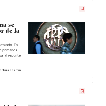
na se
r de la
perando. En
o primarios
as al repunte
ectura de 1 min