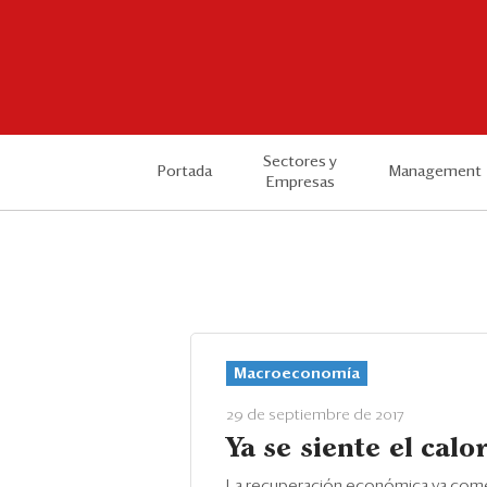
Sectores y
Portada
Management
Empresas
Macroeconomía
29 de septiembre de 2017
Ya se siente el calo
La recuperación económica ya come