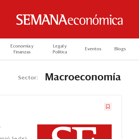
Economía y
Legal y
Eventos
Blogs
Finanzas
Política
Macroeconomía
Sector:
r
nzó. Se dará