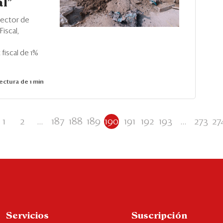
al”
rector de
iscal,
 fiscal de 1%
ectura de 1 min
1
2
...
187
188
189
190
191
192
193
...
273
27
Servicios
Suscripción