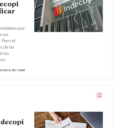
decopi
ficar
mobiliario por
a sus
. Pero el
es de las
r los
dos.
ectura de 1 min
ndecopi