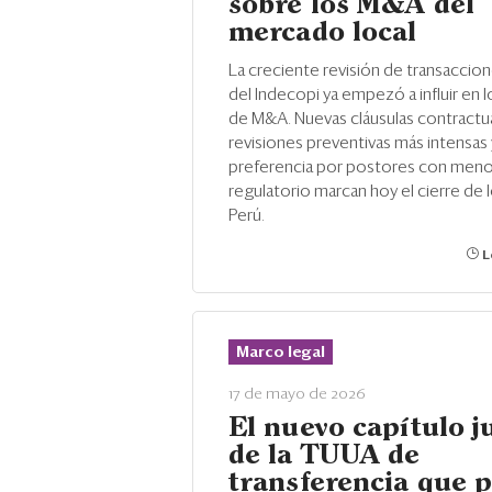
sobre los M&A del
mercado local
La creciente revisión de transaccio
del Indecopi ya empezó a influir en 
de M&A. Nuevas cláusulas contractua
revisiones preventivas más intensas y
preferencia por postores con meno
regulatorio marcan hoy el cierre de 
Perú.
L
Marco legal
17 de mayo de 2026
El nuevo capítulo j
de la TUUA de
transferencia que 