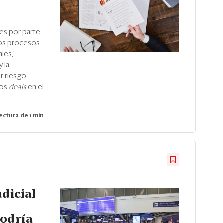
nes por parte
los procesos
les,
 la
r riesgo
los
deals
en el
ectura de 1 min
udicial
podría