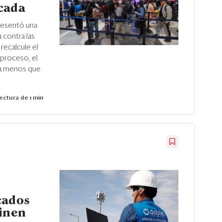
cada
presentó una
 contra las
recalcule el
 proceso, el
 a menos que
ectura de 1 min
cados
finen