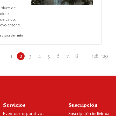
 plazo de
ndo el
 de cinco.
evo criterio.
ectura de 1 min
1
2
3
4
5
6
7
8
...
128
129
Servicios
Suscripción
Eventos corporativos
Suscripción individual