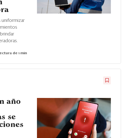
n
ora
 uniformizar
dimientos
 brindar
eradoras.
ectura de 1 min
un año
as se
ciones