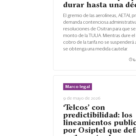
durar hasta una dé
El gremio de las aerolíneas, AETAI, 
demanda contenciosa administrativa
resoluciones de Ositran para que se 
monto de la TUUA. Mientras dure el
cobro de la tarifa no se suspenderá
se obtenga una medida cautelar.
L
Marco legal
9 de mayo de 2026
‘Telcos’ con
predictibilidad: los
lineamientos publi
por Osiptel que de