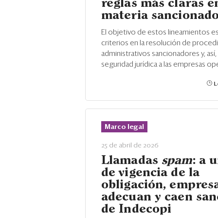
reglas más claras e
materia sancionad
El objetivo de estos lineamientos es
criterios en la resolución de proce
administrativos sancionadores y, así,
seguridad jurídica a las empresas op
L
Marco legal
25 de abril de 2026
Llamadas
spam
: a 
de vigencia de la
obligación, empres
adecuan y caen san
de Indecopi