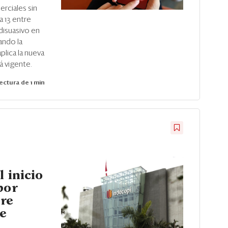
rciales sin
 13 entre
disuasivo en
ando la
plica la nueva
á vigente.
ectura de 1 min
l inicio
por
bre
e