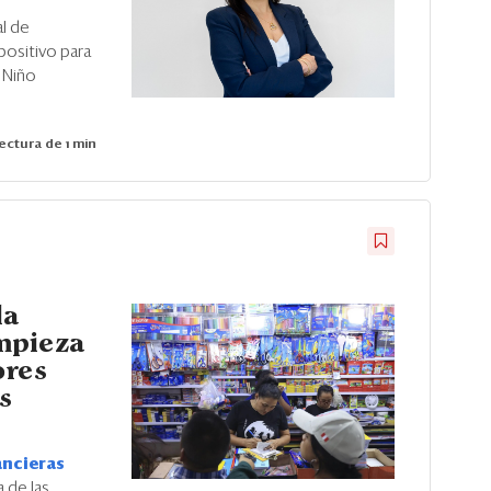
l de
positivo para
l Niño
ectura de 1 min
la
mpieza
ores
s
ancieras
 de las