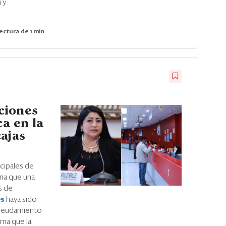
 y
ectura de 1 min
ciones
ca en la
ajas
cipales de
na que una
s de
es
haya sido
ndeudamiento
rma que la