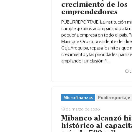
crecimiento de los
emprendedores
PUBLIRREPORTAJE: La institución mi
cumple 40 años acompañando a la m
pequeña empresa en todo el país. P
Manrique Oroza, presidente del dir
Caja Arequipa, repasa los hitos que
crecimiento y las prioridades para s
ampliando la inclusión fi...
L
Microfinanzas
Publirreportaje
18 de marzo de 2026
Mibanco alcanzó hi
histórico al capacit