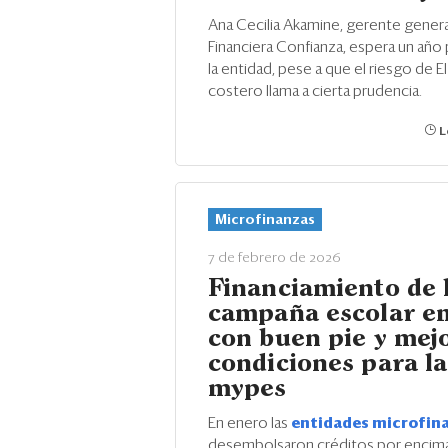
Ana Cecilia Akamine, gerente genera
Financiera Confianza, espera un año 
la entidad, pese a que el riesgo de E
costero llama a cierta prudencia.
L
Microfinanzas
7 de febrero de 2026
Financiamiento de 
campaña escolar e
con buen pie y mej
condiciones para la
mypes
En enero las
entidades microfin
desembolsaron créditos por encima