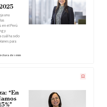
 2025
ja una
las
 en el Perú.
ng y
 cuál ha sido
 planes para
ectura de 1 min
za: “En
ríamos
15%”