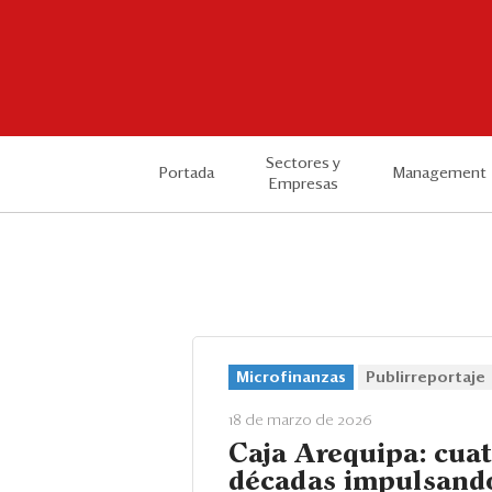
Sectores y
Portada
Management
Empresas
Microfinanzas
Publirreportaje
18 de marzo de 2026
Caja Arequipa: cua
décadas impulsando