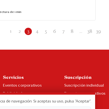
ectura de 1 min
1
2
3
4
5
6
7
8
...
38
39
Servicios
Suscripción
Eventos corporativos
Suscripción individual
Publicidad
Paquetes corporativos
cia de navegación. Si aceptas su uso, pulsa “Aceptar”.
Contáctenos
Edición Impresa