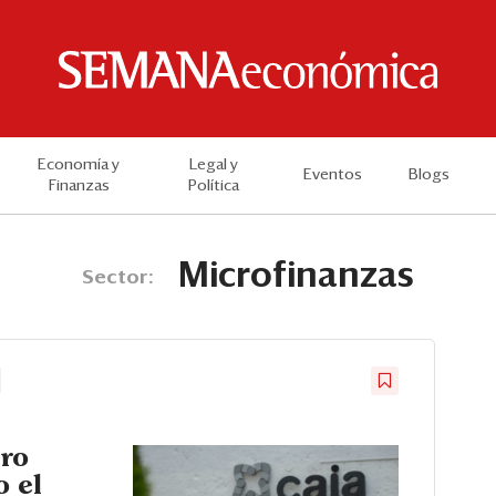
Economía y
Legal y
Eventos
Blogs
Finanzas
Política
Microfinanzas
Sector:
tro
 el