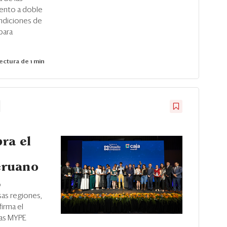
iento a doble
ndiciones de
para
ectura de 1 min
ra el
eruano
0
sas regiones,
irma el
las MYPE