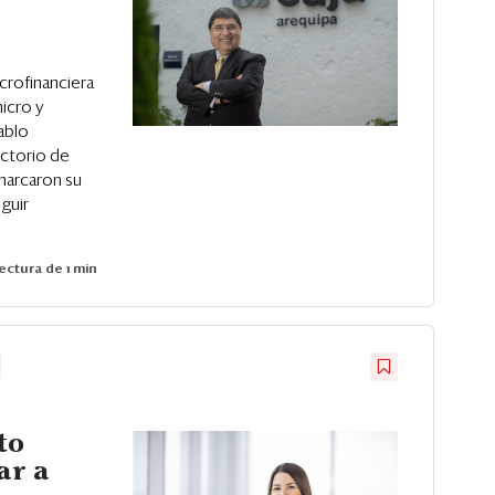
crofinanciera
icro y
ablo
ectorio de
 marcaron su
eguir
ectura de 1 min
to
ar a