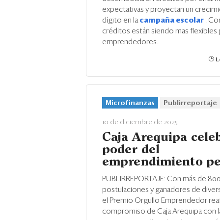
expectativas y proyectan un crecim
dígito en la
campaña escolar
. Co
créditos están siendo mas flexibles 
emprendedores.
L
Microfinanzas
Publirreportaje
10 de diciembre de 2025
Caja Arequipa celeb
poder del
emprendimiento p
PUBLIRREPORTAJE: Con más de 80
postulaciones y ganadores de diver
el Premio Orgullo Emprendedor reaf
compromiso de Caja Arequipa con 