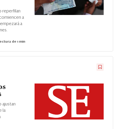
 reperfilan
o comiencen a
o empezará a
ones.
ectura de 1 min
os
s
o ajustan
e la
á