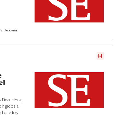
a de 1 min
e
el
Financiera,
irigidos a
d que los