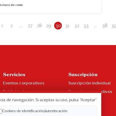
ectura de 1 min
1
2
...
27
28
29
30
31
32
33
...
38
3
Servicios
Suscripción
Eventos corporativos
Suscripción individual
Publicidad
Paquetes corporativos
cia de navegación. Si aceptas su uso, pulsa “Aceptar”.
Contáctenos
Edición Impresa
Libro de reclamaciones
Cookies de identificación/autenticación