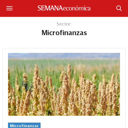
Suscríbase
Sector:
Microfinanzas
Iniciar sesión
Portada
¿Qué está pasando?
Sectores y Empresas
Management
Economía y Finanzas
Legal y Política
Microfinanzas