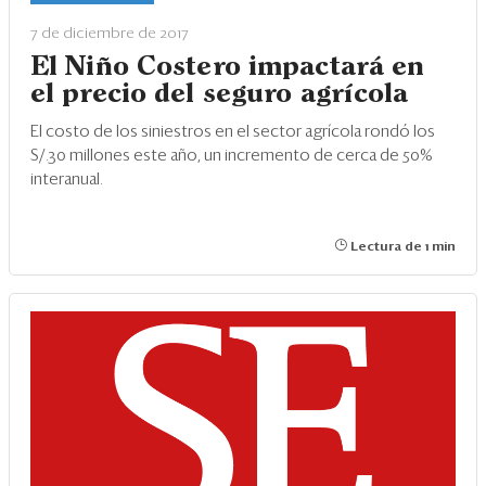
Eventos
7 de diciembre de 2017
Blogs
El Niño Costero impactará en
el precio del seguro agrícola
Ranking CEO
El costo de los siniestros en el sector agrícola rondó los
Edición Impresa
S/.30 millones este año, un incremento de cerca de 50%
interanual.
Lectura de 1 min