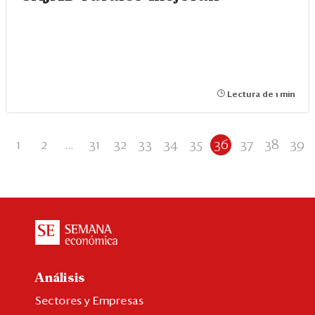
Lectura de 1 min
1
2
...
31
32
33
34
35
36
37
38
39
Análisis
Sectores y Empresas