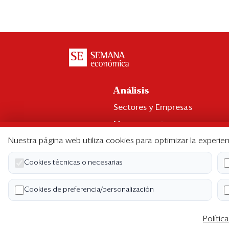
Análisis
Sectores y Empresas
Management
Nuestra página web utiliza cookies para optimizar la experien
Economía y Finanzas
Legal y Política
Cookies técnicas o necesarias
Ranking CEO
Cookies de preferencia/personalización
Blogs
Polític
Co