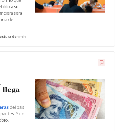
nformó que
ebido a su
anciera será
ncia de
ectura de 1 min
a
 llega
eras
del país
upantes. Y no
obio.