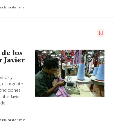
ectura de 1 min
 de los
 Javier
emos y
s, es urgente
condiciones
cribe Javier
 de
ectura de 1 min