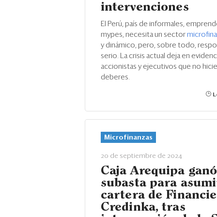
intervenciones
El Perú, país de informales, empren
mypes, necesita un sector
microfin
y dinámico, pero, sobre todo, respo
serio. La crisis actual deja en evidenc
accionistas y ejecutivos que no hici
deberes.
L
Microfinanzas
20 de septiembre de 2024
Caja Arequipa gan
subasta para asumi
cartera de Financi
Credinka, tras