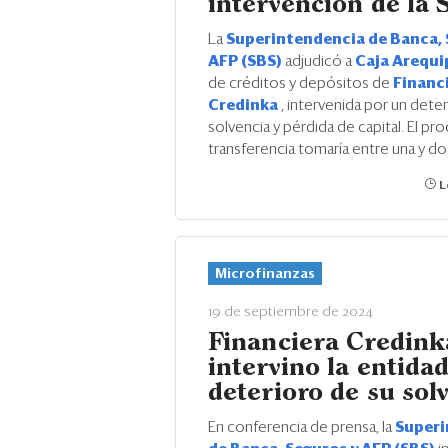
intervención de la
La
Superintendencia de Banca, 
AFP (SBS)
adjudicó a
Caja Arequ
de créditos y depósitos de
Financ
Credinka
, intervenida por un dete
solvencia y pérdida de capital. El p
transferencia tomaría entre una y d
L
Microfinanzas
19 de septiembre de 2024
Financiera Credink
intervino la entida
deterioro de su sol
En conferencia de prensa, la
Superi