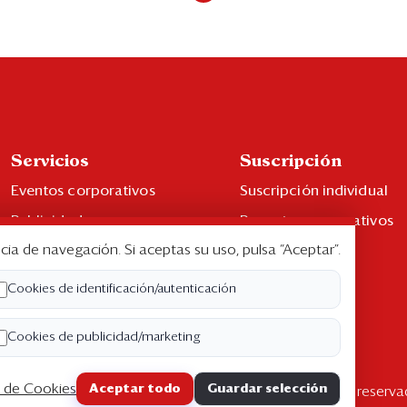
Servicios
Suscripción
Eventos corporativos
Suscripción individual
Publicidad
Paquetes corporativos
cia de navegación. Si aceptas su uso, pulsa “Aceptar”.
Contáctenos
Edición Impresa
Libro de reclamaciones
Cookies de identificación/autenticación
Cookies de publicidad/marketing
a de Cookies
Aceptar todo
Guardar selección
pyright ©2026 Semana Económica. Todos los derechos reserva