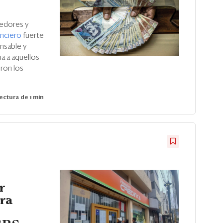
dedores y
anciero
fuerte
nsable y
ia a aquellos
eron los
ectura de 1 min
ó
r
era