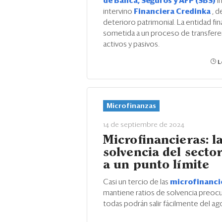
de Banca, Seguros y AFP (SBS)
i
intervino
Financiera Credinka
, d
deterioro patrimonial. La entidad fin
sometida a un proceso de transfere
activos y pasivos.
L
Microfinanzas
14 de septiembre de 2024
Microfinancieras: l
solvencia del sector
a un punto límite
Casi un tercio de las
microfinanci
mantiene ratios de solvencia preoc
todas podrán salir fácilmente del ag