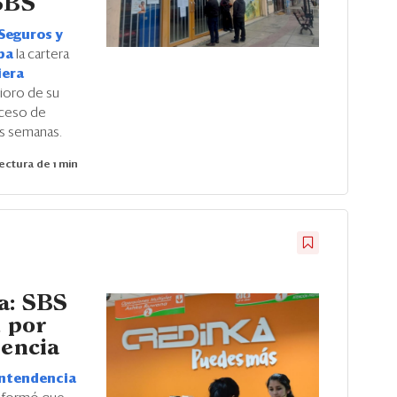
 SBS
Seguros y
ipa
la cartera
iera
rioro de su
roceso de
os semanas.
ectura de 1 min
a: SBS
d por
vencia
ntendencia