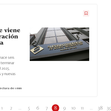
e viene
ración
 a
hace seis
 terminar
l 2025,
s y nuevas
ectura de 1 min
1
2
...
5
6
7
8
9
10
11
...
38
3