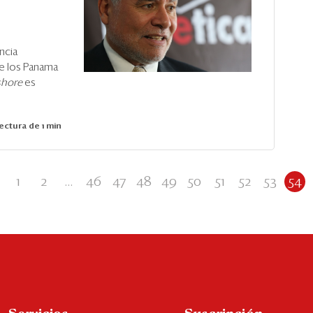
ncia
de los Panama
shore
es
ectura de 1 min
1
2
...
46
47
48
49
50
51
52
53
54