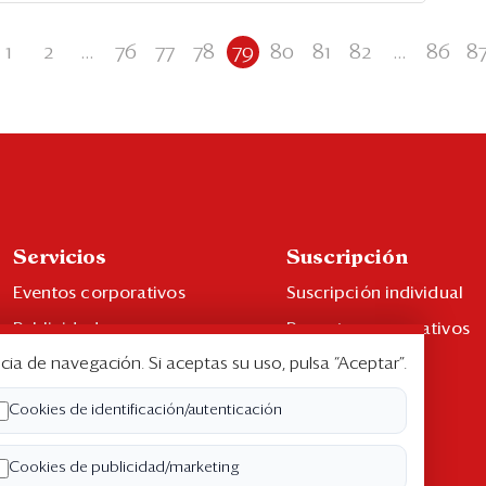
1
2
...
76
77
78
79
80
81
82
...
86
8
Servicios
Suscripción
Eventos corporativos
Suscripción individual
Publicidad
Paquetes corporativos
cia de navegación. Si aceptas su uso, pulsa “Aceptar”.
Contáctenos
Edición Impresa
Libro de reclamaciones
Cookies de identificación/autenticación
Cookies de publicidad/marketing