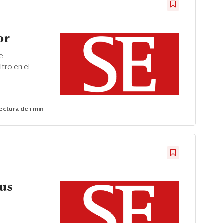
or
se
ltro en el
ectura de 1 min
sus