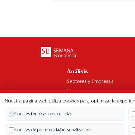
Análisis
Sectores y Empresas
Management
Nuestra página web utiliza cookies para optimizar la experien
Economía y Finanzas
Legal y Política
Cookies técnicas o necesarias
Ranking CEO
Cookies de preferencia/personalización
Blogs