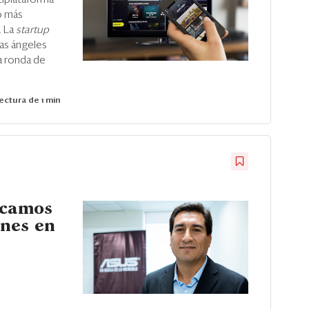
o más
. La
startup
tas ángeles
a ronda de
ectura de 1 min
scamos
nes en