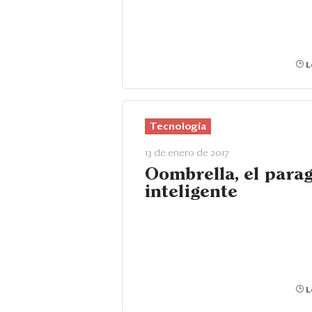
L
Tecnología
13 de enero de 2017
Oombrella, el para
inteligente
L