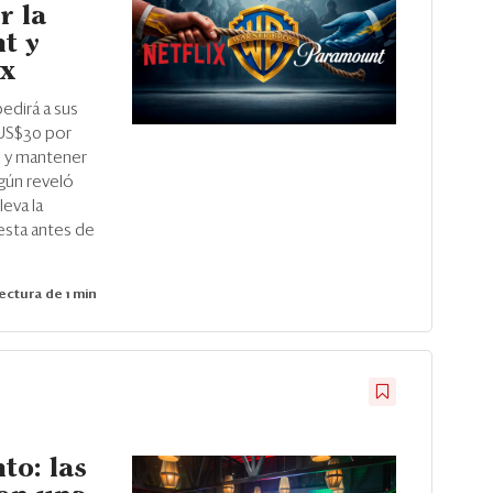
r la
t y
ix
pedirá a sus
 US$30 por
t
y mantener
egún reveló
leva la
esta antes de
ectura de 1 min
to: las