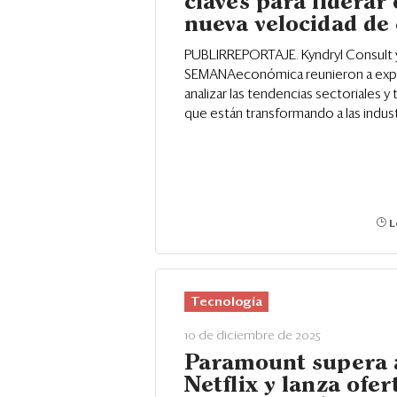
claves para liderar
nueva velocidad de
PUBLIRREPORTAJE. Kyndryl Consult 
SEMANAeconómica reunieron a exp
analizar las tendencias sectoriales y
que están transformando a las indust
L
Tecnología
10 de diciembre de 2025
Paramount supera 
Netflix y lanza ofer