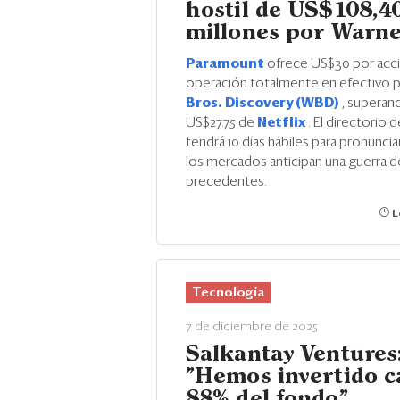
hostil de US$108,4
millones por Warne
Paramount
ofrece US$30 por acc
operación totalmente en efectivo 
Bros. Discovery (WBD)
, superan
US$27.75 de
Netflix
. El directorio
tendrá 10 días hábiles para pronuncia
los mercados anticipan una guerra de
precedentes.
L
Tecnología
7 de diciembre de 2025
Salkantay Ventures
"Hemos invertido ca
88% del fondo"