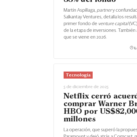
Martín Aspíllaga,
partner
y confunda
Salkantay Ventures, detalla los resul
primer fondo de
venture capital
(VC)
de la etapa de inversiones. También 
que se viene en 2026.
L
Tecnología
5 de diciembre de 2025
Netflix cerró acuer
comprar Warner Br
HBO por US$82,00
millones
La operación, que superó la propue
Paramount y dejó atrás a Comcast, m