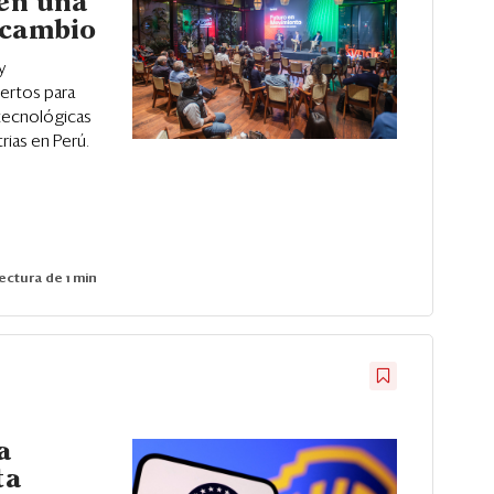
 en una
 cambio
y
ertos para
 tecnológicas
rias en Perú.
ectura de 1 min
a
ta