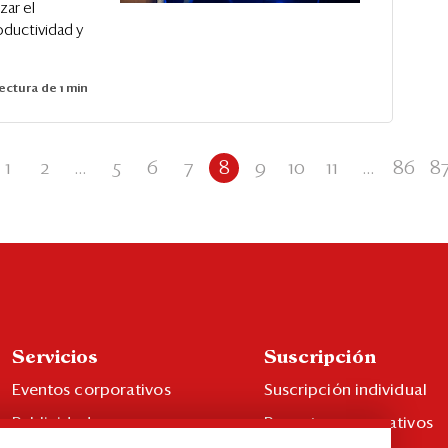
zar el
oductividad y
ectura de 1 min
1
2
...
5
6
7
8
9
10
11
...
86
8
Servicios
Suscripción
Eventos corporativos
Suscripción individual
Publicidad
Paquetes corporativos