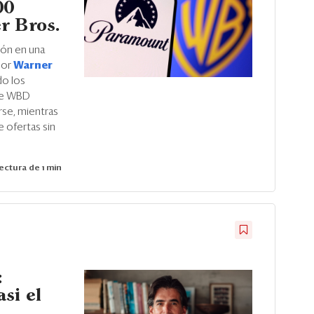
00
r Bros.
ión en una
por
Warner
do los
 de WBD
rse, mientras
 ofertas sin
ectura de 1 min
:
si el