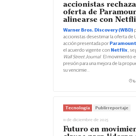
accionistas rechaza
oferta de Paramoun
alinearse con Netfl
Warner Bros. Discovery (WBD)
accionistas desestimar la oferta de
acción presentada por
Paramoun
el acuerdo vigente con
Netflix
, s
Wall Street Journal
. El movimiento e
presión para una mejora de la propu
su vencimie...
L
Tecnología
Publirreportaje
11 de diciembre de 2025
Futuro en movimien