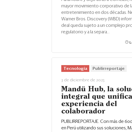
mayor movimiento corporativo de la 
entretenimiento en dos décadas. Net
Warner Bros. Discovery (WBD) infor
deal queda sujeto a un complejo p
regulatorio y a la separa...
L
Tecnología
Publirreportaje
3 de diciembre de 2025
Mandü Hub, la solu
integral que unifica
experiencia del
colaborador
PUBLIRREPORTAJE. Con más de 60
en Perú utilizando sus soluciones, 