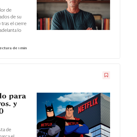
dor de
tados de su
 tras el cierre
adelanta lo
ectura de 1 min
do para
os. y
0
sta de
arca el