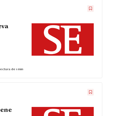
eva
ectura de 1 min
iene