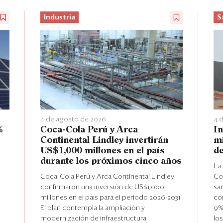
Industria
S
4 de agosto de 2026
4 
%
Coca-Cola Perú y Arca
In
Continental Lindley invertirán
mi
US$1,000 millones en el país
de
durante los próximos cinco años
La 
Coca-Cola Perú y Arca Continental Lindley
Co
confirmaron una inversión de US$1,000
sa
millones en el país para el periodo 2026-2031.
com
El plan contempla la ampliación y
9%
modernización de infraestructura
lo