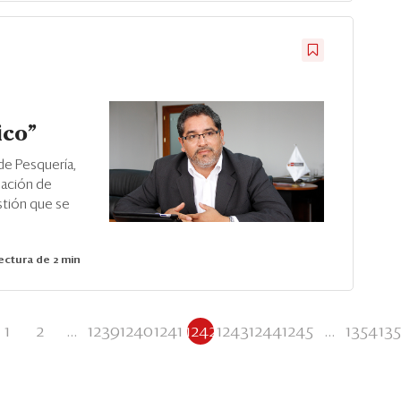
ico”
de Pesquería,
nación de
stión que se
ctura de 2 min
1
2
...
1239
1240
1241
1242
1243
1244
1245
...
1354
13