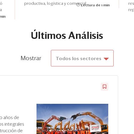
ió
productiva, logística y comercial.
re
Lectura de 1 min
a
rep
 min
Últimos Análisis
Mostrar
Todos los sectores
ho años de
os integrales
strucción de