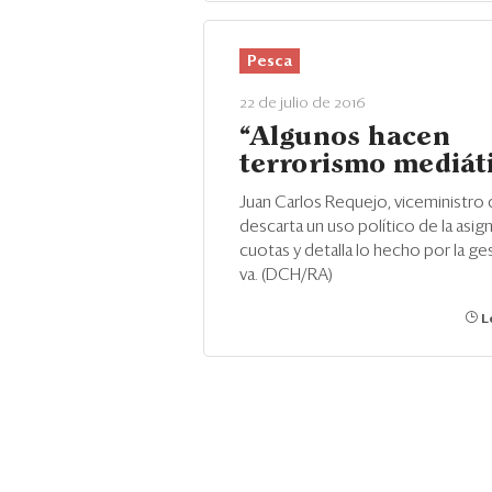
Pesca
22 de julio de 2016
“Algunos hacen
terrorismo mediát
Juan Carlos Requejo, viceministro 
descarta un uso político de la asig
cuotas y detalla lo hecho por la ge
va. (DCH/RA)
Le