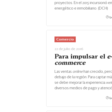
proyectos. En el 2015 incursionó e
energético e inmobiliario. (DCH)
Le
Comercio
22 de julio de 2016
Para impulsar el
e
commerce
Las ventas
online
han crecido, per
debajo de la región. Para captar má
se debe mejorar la experiencia
we
diversos medios de pago y atenci
Le