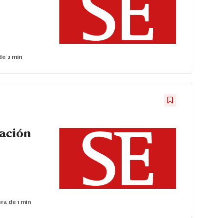
de 2 min
zación
ra de 1 min