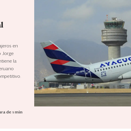
e
l
ajeros en
o Jorge
tiene la
peruano
ompetitivo.
ra de 1 min