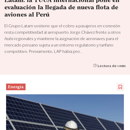
Latam: la TUUA internacional pone en
Eventos
evaluación la llegada de nueva flota de
Blogs
aviones al Perú
El Grupo Latam sostiene que el cobro a pasajeros en conexión
Ranking CEO
resta competitividad al aeropuerto Jorge Chávez frente a otros
hubs
regionales y mantiene la asignación de aeronaves para el
Edición Impresa
mercado peruano sujeta a un entorno regulatorio y tarifario
competitivo. Previamente, LAP había pro...
Lectura de 1 min
Energía