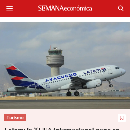
Suscríbase
Iniciar sesión
Portada
¿Qué está pasando?
Sectores y Empresas
Management
Economía y Finanzas
Legal y Política
Turismo