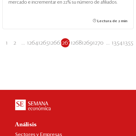
mercado e incrementar en 22% su número de afiliados.
Lectura de 2 min
1
2
...
1264
1265
1266
1267
1268
1269
1270
...
1354
1355
Análisis
Sectores y Empresas